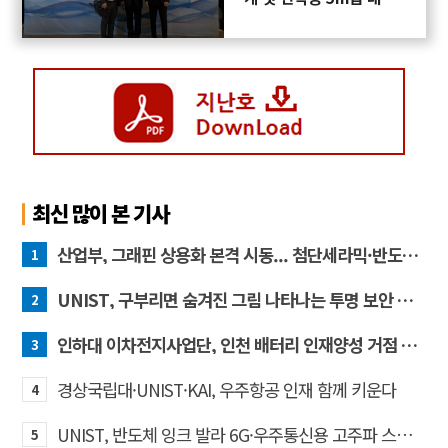
프로펠러 3D프린팅 도전
최신 많이 본 기사
산업부, 그래핀 상용화 본격 시동... 첨단세라믹·반도체 방열소재 시장 확대 기대
1
UNIST, 구부리면 숨겨진 그림 나타나는 투명 보안 필름 개발
2
인하대 이차전지사업단, 인천 배터리 인재양성 거점 역할 강화
3
경상국립대·UNIST·KAI, 우주항공 인재 함께 키운다
4
UNIST, 반도체 잉크 발라 6G·우주통신용 고주파 스위치 만든다
5