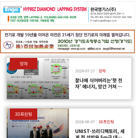
양자
2026-07-27
양자
찰나에 식어버리는‘핫 전
자’ 에너지, 망간 거쳐 화
학반응에 쓴다
3D프린팅
2026-08-07
3D프린팅
UNIST·쓰리디팩토리, 세
계 첫 선박용 5m급 대형