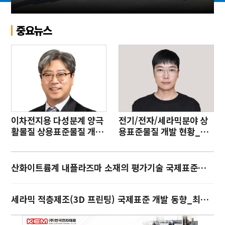
야
중요뉴스
이차전지용 다성분계 양극
전기/전자/세라믹분야 상
활물질 상용표준물질 개발
용표준물질 개발 현황_류
_한상원
지승
산화이트륨계 내플라즈마 소재의 평가기술 국제표준화_이연숙
세라믹 적층제조(3D 프린팅) 국제표준 개발 동향_최기인