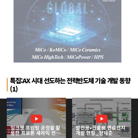
특집:AX 시대 선도하는 전력반도체 기술 개발 동향
(1)
잉크젯 프린팅 공정을 활
발전용•건물용 연료전지
용한 프로톤 세라믹 전기
개발 현황_양재춘
화학 셀 개발_심준형