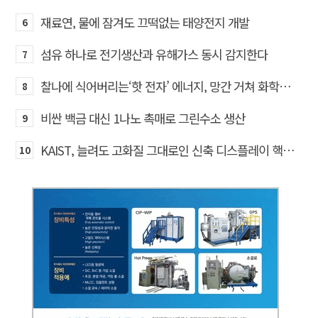
재료연, 물에 잠겨도 끄떡없는 태양전지 개발
6
섬유 하나로 전기생산과 유해가스 동시 감지한다
7
찰나에 식어버리는‘핫 전자’ 에너지, 망간 거쳐 화학반응에 쓴다
8
비싼 백금 대신 1나노 촉매로 그린수소 생산
9
KAIST, 늘려도 고화질 그대로인 신축 디스플레이 핵심기술 개발​
10