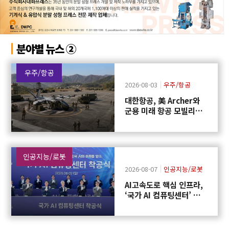
분야별 뉴스 ②
우주/항공
2026-08-03
우주/항공
대한항공, 美 Archer와
군용 미래 항공 모빌리티
개발 협력
인공지능/로봇
2026-08-07
인공지능/로봇
AI고속도로 핵심 인프라,
‘국가 AI 컴퓨팅센터’ 구
축에 첫 삽