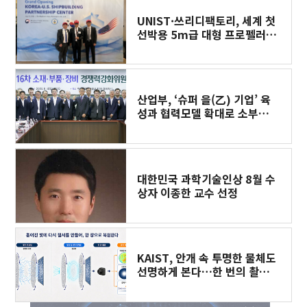
UNIST·쓰리디팩토리, 세계 첫
선박용 5m급 대형 프로펠러
3D프린팅 도전
산업부, ‘슈퍼 을(乙) 기업’ 육
성과 협력모델 확대로 소부장
공급망 경쟁력 강화한다
대한민국 과학기술인상 8월 수
상자 이종한 교수 선정
KAIST, 안개 속 투명한 물체도
선명하게 본다…한 번의 촬영
으로 복원​