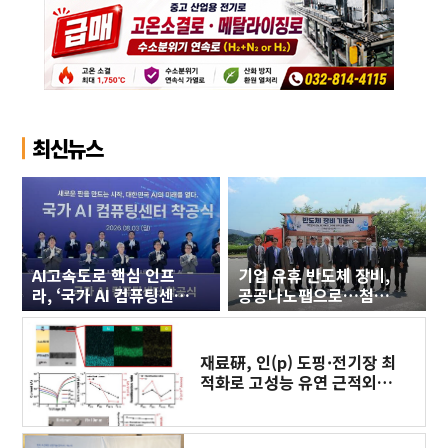
최신뉴스
AI고속도로 핵심 인프
기업 유휴 반도체 장비,
라, ‘국가 AI 컴퓨팅센
공공나노팹으로…첨단
터’ 구축에 첫 삽
세라믹 연구 인프라 새
판 짜야
재료硏, 인(p) 도핑·전기장 최
적화로 고성능 유연 근적외선
광센서 개발