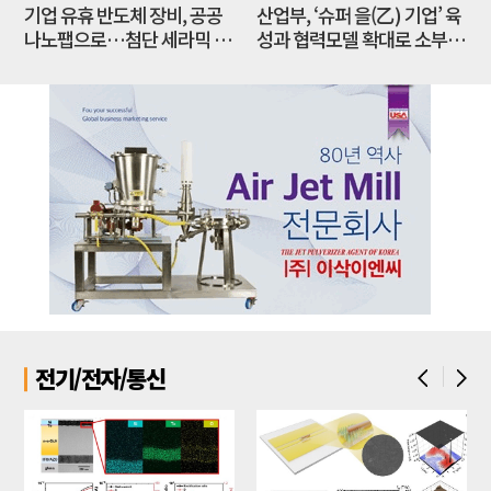
기업 유휴 반도체 장비, 공공
산업부, ‘슈퍼 을(乙) 기업’ 육
제
나노팹으로…첨단 세라믹 연
성과 협력모델 확대로 소부장
구 인프라 새판 짜야
공급망 경쟁력 강화한다
전기/전자/통신