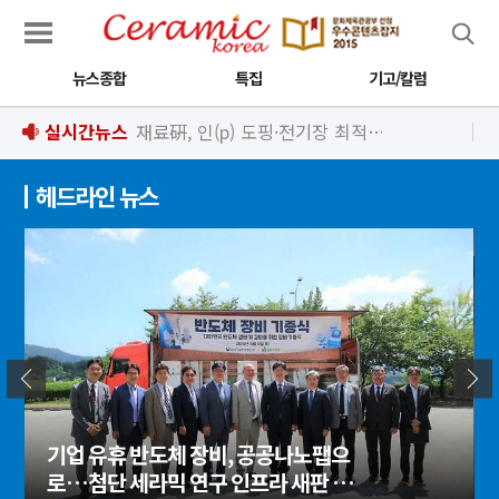
검색
뉴스종합
특집
기고/칼럼
실시간뉴스
재료硏, 인(p) 도핑·전기장 최적화로 고성능 유연 근적외선 광센서 개발
헤드라인 뉴스
기업 유휴 반도체 장비, 공공나노팹으
로…첨단 세라믹 연구 인프라 새판 짜