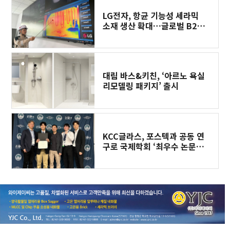
LG전자, 항균 기능성 세라믹
소재 생산 확대…글로벌 B2B
고객 수요 잡는다
대림 바스&키친, ‘아르노 욕실
리모델링 패키지’ 출시
KCC글라스, 포스텍과 공동 연
구로 국제학회 ‘최우수 논문상’
수상