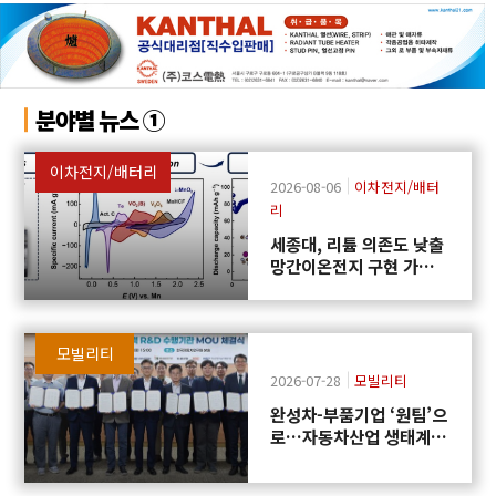
분야별 뉴스 ①
이차전지/배터리
2026-08-06
이차전지/배터
리
세종대, 리튬 의존도 낮출
망간이온전지 구현 가능
성 제시
모빌리티
2026-07-28
모빌리티
완성차-부품기업 ‘원팀’으
로…자동차산업 생태계
협력 R&D 신설