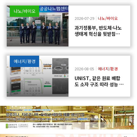
나노/바이오
2026-07-29
나노/바이오
과기정통부, 반도체·나노
생태계 혁신을 뒷받침하
는 「공공나노팹센터」
출범
에너지/환경
2026-08-05
에너지/환경
UNIST, 같은 원료 배합
도 소자 구조 따라 성능 달
라지는 원인 규명