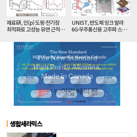
재료硏, 인(p) 도핑·전기장
UNIST, 반도체 잉크 발라
최적화로 고성능 유연 근적외
6G·우주통신용 고주파 스위
선 광센서 개발
치 만든다
생활세라믹스