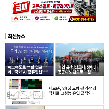
최신뉴스
AI고속도로 핵심 인프
기업 유휴 반도체 장비,
라, ‘국가 AI 컴퓨팅센
공공나노팹으로…첨단
터’ 구축에 첫 삽
세라믹 연구 인프라 새
판 짜야
재료硏, 인(p) 도핑·전기장 최
적화로 고성능 유연 근적외선
광센서 개발