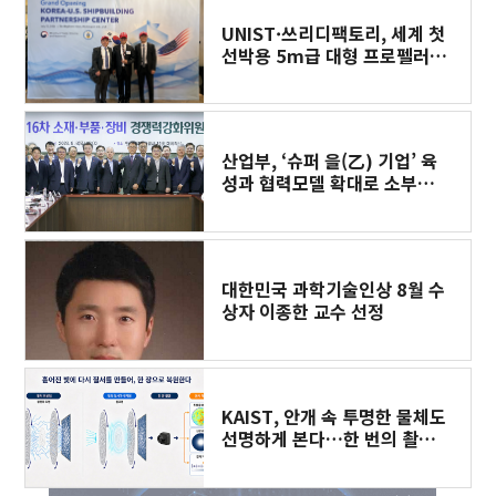
UNIST·쓰리디팩토리, 세계 첫
선박용 5m급 대형 프로펠러
3D프린팅 도전
산업부, ‘슈퍼 을(乙) 기업’ 육
성과 협력모델 확대로 소부장
공급망 경쟁력 강화한다
대한민국 과학기술인상 8월 수
상자 이종한 교수 선정
KAIST, 안개 속 투명한 물체도
선명하게 본다…한 번의 촬영
으로 복원​