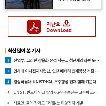
프로펠러 3D프린팅 도전
최신 많이 본 기사
산업부, 그래핀 상용화 본격 시동... 첨단세라믹·반도체 방열소재 시장 확대 기대
1
인하대 이차전지사업단, 인천 배터리 인재양성 거점 역할 강화
2
경상국립대·UNIST·KAI, 우주항공 인재 함께 키운다
3
UNIST, 반도체 잉크 발라 6G·우주통신용 고주파 스위치 만든다
4
재료연, 물에 잠겨도 끄떡없는 태양전지 개발
5