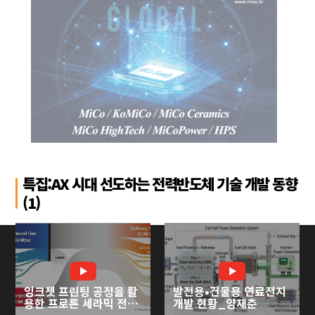
특집:AX 시대 선도하는 전력반도체 기술 개발 동향
(1)
잉크젯 프린팅 공정을 활
발전용•건물용 연료전지
용한 프로톤 세라믹 전기
개발 현황_양재춘
화학 셀 개발_심준형