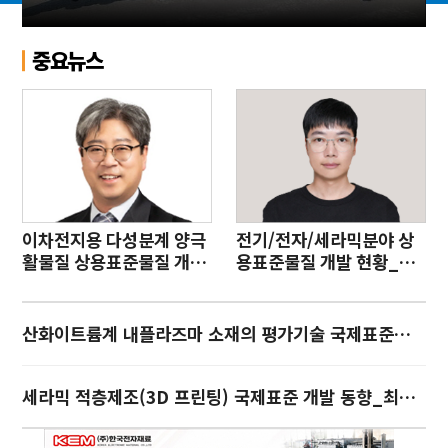
야
중요뉴스
이차전지용 다성분계 양극
전기/전자/세라믹분야 상
활물질 상용표준물질 개발
용표준물질 개발 현황_류
_한상원
지승
산화이트륨계 내플라즈마 소재의 평가기술 국제표준화_이연숙
세라믹 적층제조(3D 프린팅) 국제표준 개발 동향_최기인