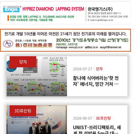
양자
2026-07-27
양자
찰나에 식어버리는‘핫 전
자’ 에너지, 망간 거쳐 화
학반응에 쓴다
3D프린팅
2026-08-07
3D프린팅
UNIST·쓰리디팩토리, 세
계 첫 선박용 5m급 대형