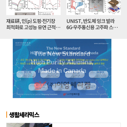
재료硏, 인(p) 도핑·전기장
UNIST, 반도체 잉크 발라
최적화로 고성능 유연 근적외
6G·우주통신용 고주파 스위
선 광센서 개발
치 만든다
생활세라믹스