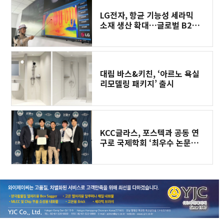
LG전자, 항균 기능성 세라믹
소재 생산 확대…글로벌 B2B
고객 수요 잡는다
대림 바스&키친, ‘아르노 욕실
리모델링 패키지’ 출시
KCC글라스, 포스텍과 공동 연
구로 국제학회 ‘최우수 논문상’
수상