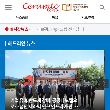
검색
뉴스종합
특집
기고/칼럼
실시간뉴스
재료硏, 인(p) 도핑·전기장 최적화로 고성능 유연 근적외선 광센서 개발
헤드라인 뉴스
기업 유휴 반도체 장비, 공공나노팹으
로…첨단 세라믹 연구 인프라 새판 짜