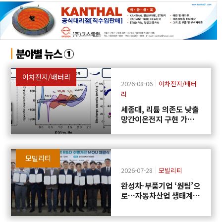
분야별 뉴스 ①
이차전지/배터리
2026-08-06
이차전지/배터
리
세종대, 리튬 의존도 낮출
망간이온전지 구현 가능
성 제시
모빌리티
2026-07-28
모빌리티
완성차-부품기업 ‘원팀’으
로…자동차산업 생태계
협력 R&D 신설