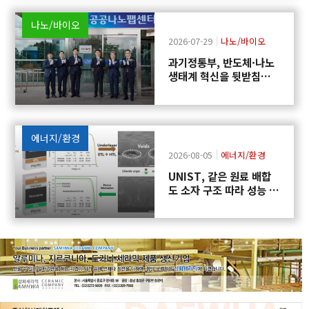
나노/바이오
2026-07-29
나노/바이오
과기정통부, 반도체·나노
생태계 혁신을 뒷받침하
는 「공공나노팹센터」
출범
에너지/환경
2026-08-05
에너지/환경
UNIST, 같은 원료 배합
도 소자 구조 따라 성능 달
라지는 원인 규명