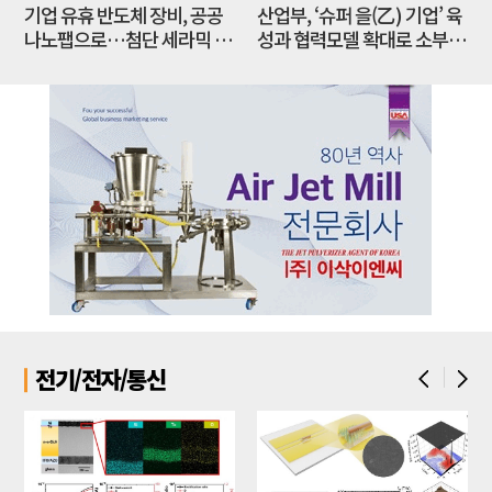
기업 유휴 반도체 장비, 공공
산업부, ‘슈퍼 을(乙) 기업’ 육
제
나노팹으로…첨단 세라믹 연
성과 협력모델 확대로 소부장
구 인프라 새판 짜야
공급망 경쟁력 강화한다
전기/전자/통신