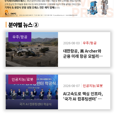
분야별 뉴스 ②
우주/항공
2026-08-03
우주/항공
대한항공, 美 Archer와
군용 미래 항공 모빌리티
개발 협력
인공지능/로봇
2026-08-07
인공지능/로봇
AI고속도로 핵심 인프라,
‘국가 AI 컴퓨팅센터’ 구
축에 첫 삽