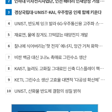
인하대 이차전지사업단, 인천 배터리 인재양성 거점 역할 강화
2
경상국립대·UNIST·KAI, 우주항공 인재 함께 키운다
3
UNIST, 반도체 잉크 발라 6G·우주통신용 고주파 스위치 만든다
4
재료연, 물에 잠겨도 끄떡없는 태양전지 개발
5
찰나에 식어버리는‘핫 전자’ 에너지, 망간 거쳐 화학반응에 쓴다
6
비싼 백금 대신 1나노 촉매로 그린수소 생산
7
KAIST, 늘려도 고화질 그대로인 신축 디스플레이 핵심기술 개발​
8
KETI, 그린수소 생산 고효율 대면적 ‘다공성 확산체’ 개발
9
UNIST, 산화물 반도체 결함의 성질 밝혀
10