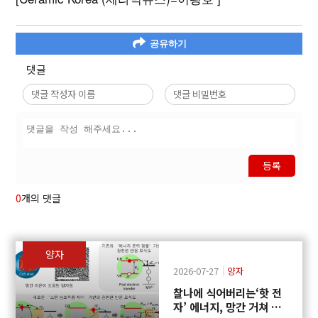
공유하기
댓글
등록
0
개의 댓글
양자
2026-07-27
양자
찰나에 식어버리는‘핫 전
자’ 에너지, 망간 거쳐 화