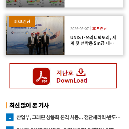
학반응에 쓴다
3D프린팅
2026-08-07
3D프린팅
UNIST·쓰리디팩토리, 세
계 첫 선박용 5m급 대형
프로펠러 3D프린팅 도전
최신 많이 본 기사
산업부, 그래핀 상용화 본격 시동... 첨단세라믹·반도체 방열소재 시장 확대 기대
1