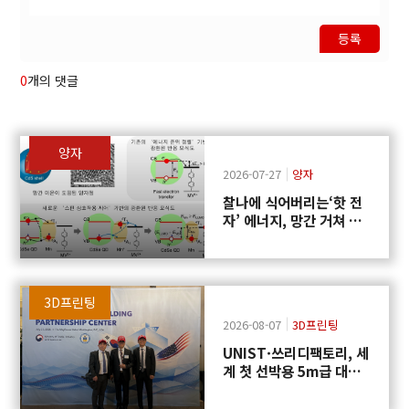
등록
0
개의 댓글
양자
2026-07-27
양자
찰나에 식어버리는‘핫 전
자’ 에너지, 망간 거쳐 화
학반응에 쓴다
3D프린팅
2026-08-07
3D프린팅
UNIST·쓰리디팩토리, 세
계 첫 선박용 5m급 대형
프로펠러 3D프린팅 도전