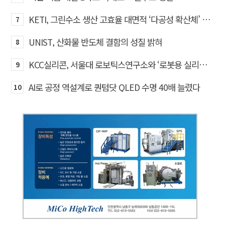
KETI, 그린수소 생산 고효율 대면적 ‘다공성 확산체’ 개발
7
UNIST, 산화물 반도체 결함의 성질 밝혀
8
KCC실리콘, 서울대 로보틱스연구소와 ‘로봇용 실리콘 소재’ 기술교류
9
AI로 공정 역설계로 퀀텀닷 QLED 수명 40배 늘렸다
10