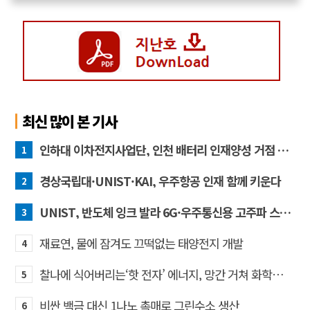
최신 많이 본 기사
인하대 이차전지사업단, 인천 배터리 인재양성 거점 역할 강화
1
경상국립대·UNIST·KAI, 우주항공 인재 함께 키운다
2
UNIST, 반도체 잉크 발라 6G·우주통신용 고주파 스위치 만든다
3
재료연, 물에 잠겨도 끄떡없는 태양전지 개발
4
찰나에 식어버리는‘핫 전자’ 에너지, 망간 거쳐 화학반응에 쓴다
5
비싼 백금 대신 1나노 촉매로 그린수소 생산
6