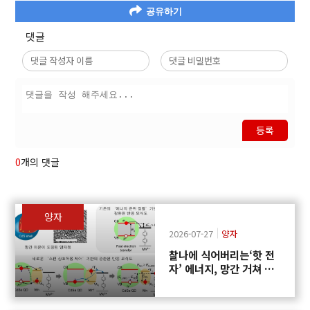
공유하기
댓글
등록
0
개의 댓글
양자
2026-07-27
양자
찰나에 식어버리는‘핫 전
자’ 에너지, 망간 거쳐 화
학반응에 쓴다