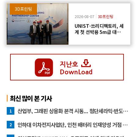
3D프린팅
2026-08-07
3D프린팅
UNIST·쓰리디팩토리, 세
계 첫 선박용 5m급 대형
프로펠러 3D프린팅 도전
최신 많이 본 기사
산업부, 그래핀 상용화 본격 시동... 첨단세라믹·반도체 방열소재 시장 확대 기대
1
인하대 이차전지사업단, 인천 배터리 인재양성 거점 역할 강화
2