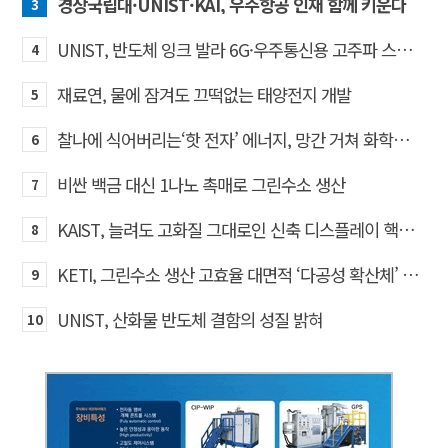
경상국립대·UNIST·KAI, 우주항공 인재 함께 키운다
3
UNIST, 반도체 잉크 발라 6G·우주통신용 고주파 스위치 만든다
4
재료연, 물에 잠겨도 끄떡없는 태양전지 개발
5
찰나에 식어버리는‘핫 전자’ 에너지, 망간 거쳐 화학반응에 쓴다
6
비싼 백금 대신 1나노 촉매로 그린수소 생산
7
KAIST, 늘려도 고화질 그대로인 신축 디스플레이 핵심기술 개발​
8
KETI, 그린수소 생산 고효율 대면적 ‘다공성 확산체’ 개발
9
UNIST, 산화물 반도체 결함의 성질 밝혀
10