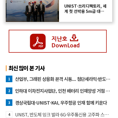
UNIST·쓰리디팩토리, 세
계 첫 선박용 5m급 대형
프로펠러 3D프린팅 도전
최신 많이 본 기사
산업부, 그래핀 상용화 본격 시동... 첨단세라믹·반도체 방열소재 시장 확대 기대
1
인하대 이차전지사업단, 인천 배터리 인재양성 거점 역할 강화
2
경상국립대·UNIST·KAI, 우주항공 인재 함께 키운다
3
UNIST, 반도체 잉크 발라 6G·우주통신용 고주파 스위치 만든다
4