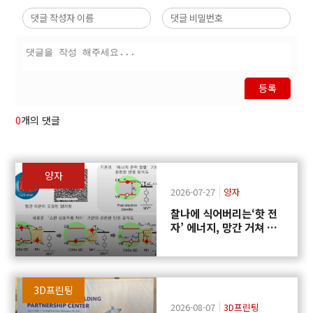
등록
0
개의 댓글
양자
2026-07-27
양자
찰나에 식어버리는‘핫 전
자’ 에너지, 망간 거쳐 화
학반응에 쓴다
3D프린팅
2026-08-07
3D프린팅