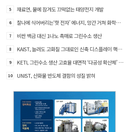
재료연, 물에 잠겨도 끄떡없는 태양전지 개발
5
찰나에 식어버리는‘핫 전자’ 에너지, 망간 거쳐 화학반응에 쓴다
6
비싼 백금 대신 1나노 촉매로 그린수소 생산
7
KAIST, 늘려도 고화질 그대로인 신축 디스플레이 핵심기술 개발​
8
KETI, 그린수소 생산 고효율 대면적 ‘다공성 확산체’ 개발
9
UNIST, 산화물 반도체 결함의 성질 밝혀
10