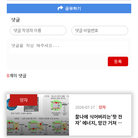
공유하기
댓글
등록
0
개의 댓글
양자
2026-07-27
양자
찰나에 식어버리는‘핫 전
자’ 에너지, 망간 거쳐 화
학반응에 쓴다