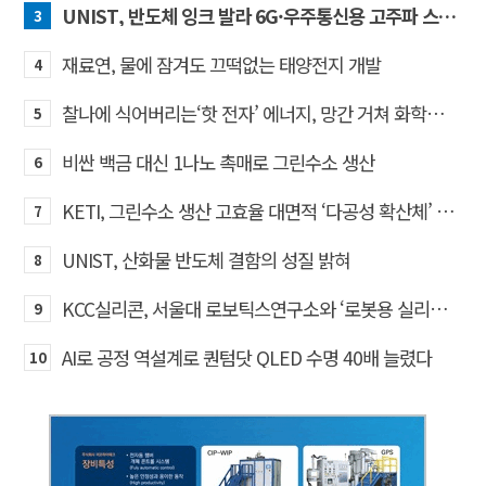
UNIST, 반도체 잉크 발라 6G·우주통신용 고주파 스위치 만든다
3
재료연, 물에 잠겨도 끄떡없는 태양전지 개발
4
찰나에 식어버리는‘핫 전자’ 에너지, 망간 거쳐 화학반응에 쓴다
5
비싼 백금 대신 1나노 촉매로 그린수소 생산
6
KETI, 그린수소 생산 고효율 대면적 ‘다공성 확산체’ 개발
7
UNIST, 산화물 반도체 결함의 성질 밝혀
8
KCC실리콘, 서울대 로보틱스연구소와 ‘로봇용 실리콘 소재’ 기술교류
9
AI로 공정 역설계로 퀀텀닷 QLED 수명 40배 늘렸다
10