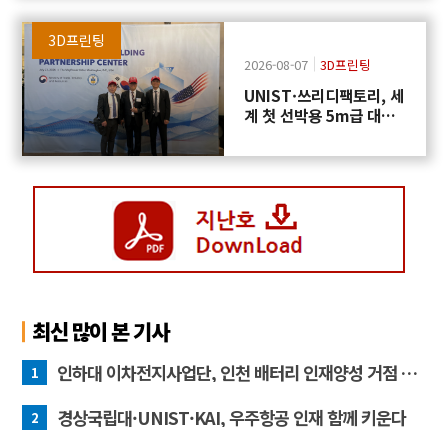
3D프린팅
2026-08-07
3D프린팅
UNIST·쓰리디팩토리, 세
계 첫 선박용 5m급 대형
프로펠러 3D프린팅 도전
최신 많이 본 기사
인하대 이차전지사업단, 인천 배터리 인재양성 거점 역할 강화
1
경상국립대·UNIST·KAI, 우주항공 인재 함께 키운다
2