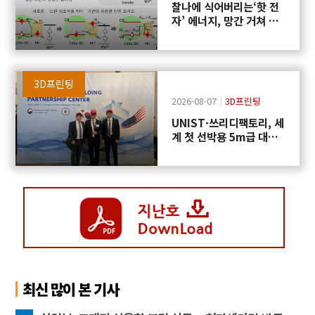
찰나에 식어버리는‘핫 전
자’ 에너지, 망간 거쳐 화
학반응에 쓴다
3D프린팅
2026-08-07
3D프린팅
UNIST·쓰리디팩토리, 세
계 첫 선박용 5m급 대형
프로펠러 3D프린팅 도전
최신 많이 본 기사