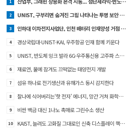
산업부, 그래핀 상용화 본격 시동... 첨단세라믹·반도체 방열소재 시장 확대 기대
1
UNIST, 구부리면 숨겨진 그림 나타나는 투명 보안 필름 개발
2
인하대 이차전지사업단, 인천 배터리 인재양성 거점 역할 강화
3
경상국립대·UNIST·KAI, 우주항공 인재 함께 키운다
4
UNIST, 반도체 잉크 발라 6G·우주통신용 고주파 스위치 만든다
5
재료연, 물에 잠겨도 끄떡없는 태양전지 개발
6
섬유 하나로 전기생산과 유해가스 동시 감지한다
7
찰나에 식어버리는‘핫 전자’ 에너지, 망간 거쳐 화학반응에 쓴다
8
비싼 백금 대신 1나노 촉매로 그린수소 생산
9
KAIST, 늘려도 고화질 그대로인 신축 디스플레이 핵심기술 개발​
10