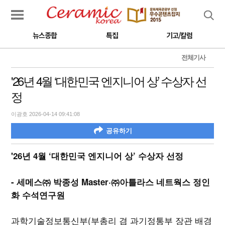
검색
뉴스종합
특집
기고/칼럼
전체기사
'26년 4월 ‘대한민국 엔지니어 상’ 수상자 선
정
이광호 2026-04-14 09:41:08
공유하기
'26년 4월 ‘대한민국 엔지니어 상’ 수상자 선정
- 세메스㈜ 박종성 Master·㈜아틀라스 네트웍스 정인
화 수석연구원
과학기술정보통신부(부총리 겸 과기정통부 장관 배경