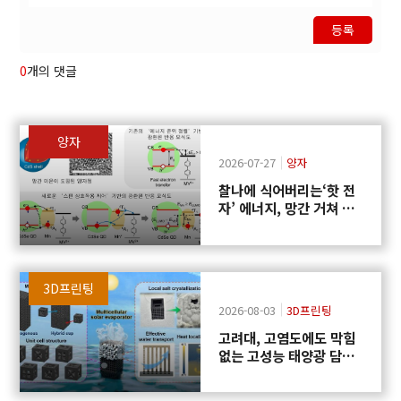
등록
0
개의 댓글
양자
2026-07-27
양자
찰나에 식어버리는‘핫 전
자’ 에너지, 망간 거쳐 화
학반응에 쓴다
3D프린팅
2026-08-03
3D프린팅
고려대, 고염도에도 막힘
없는 고성능 태양광 담수
화 기술 개발