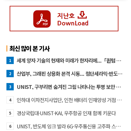
최신 많이 본 기사
세계 양자 기술의 현재와 미래가 한자리에...「퀀텀 코리아 2026」 개최
1
산업부, 그래핀 상용화 본격 시동... 첨단세라믹·반도체 방열소재 시장 확대 기대
2
UNIST, 구부리면 숨겨진 그림 나타나는 투명 보안 필름 개발
3
인하대 이차전지사업단, 인천 배터리 인재양성 거점 역할 강화
4
경상국립대·UNIST·KAI, 우주항공 인재 함께 키운다
5
UNIST, 반도체 잉크 발라 6G·우주통신용 고주파 스위치 만든다
6