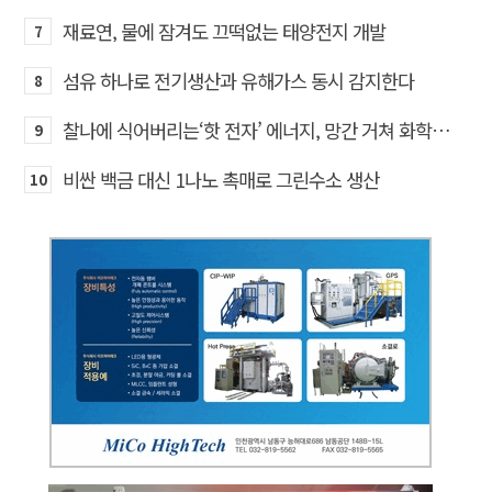
재료연, 물에 잠겨도 끄떡없는 태양전지 개발
7
섬유 하나로 전기생산과 유해가스 동시 감지한다
8
찰나에 식어버리는‘핫 전자’ 에너지, 망간 거쳐 화학반응에 쓴다
9
비싼 백금 대신 1나노 촉매로 그린수소 생산
10