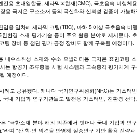
진용 초내열합금, 세라믹복합재(CMC), 극초음속 비행체용 UHT
, 액체수소 저장용 극저온 구조소재 등의 국산화와 신뢰성 검증이 가능
용 열차폐 세라믹 코팅(TBC), 마하 5 이상 극초음속 비
기반 극한환경 소재 평가기술 등이 주요 활용 분야로 제시됐다. 
폐 코팅 장비 등 첨단 평가·공정 장비도 함께 구축될 예정이다.
 내수소취성 소재와 수소 모빌리티용 극저온 표면코팅 소
서는 항공기 조류충돌 시험 시스템과 고속충격 평가체계 구
될 예정이다.
사례도 공유됐다. 캐나다 국가연구위원회(NRC)는 가스터빈
 국내 기업과 연구기관들도 발전용 가스터빈, 친환경 선박
 “극한소재 분야 해외 의존에서 벗어나 국내 기업과 연구
”라며 “산·학·연 의견을 반영해 실증연구 기반 활용 전략과 