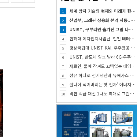
세계 양자 기술의 현재와 미래가 한자리에...「퀀텀 코리아 2026」 개최
1
산업부, 그래핀 상용화 본격 시동... 첨단세라믹·반도체 방열소재 시장 확대 기대
2
UNIST, 구부리면 숨겨진 그림 나타나는 투명 보안 필름 개발
3
인하대 이차전지사업단, 인천 배터리 인재양성 거점 역할 강화
4
경상국립대·UNIST·KAI, 우주항공 인재 함께 키운다
5
UNIST, 반도체 잉크 발라 6G·우주통신용 고주파 스위치 만든다
6
재료연, 물에 잠겨도 끄떡없는 태양전지 개발
7
섬유 하나로 전기생산과 유해가스 동시 감지한다
8
찰나에 식어버리는‘핫 전자’ 에너지, 망간 거쳐 화학반응에 쓴다
9
비싼 백금 대신 1나노 촉매로 그린수소 생산
10