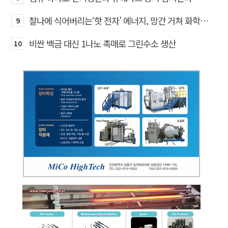
찰나에 식어버리는‘핫 전자’ 에너지, 망간 거쳐 화학반응에 쓴다
9
비싼 백금 대신 1나노 촉매로 그린수소 생산
10