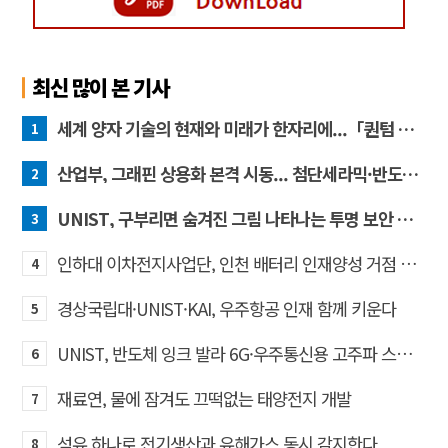
최신 많이 본 기사
세계 양자 기술의 현재와 미래가 한자리에...「퀀텀 코리아 2026」 개최
1
산업부, 그래핀 상용화 본격 시동... 첨단세라믹·반도체 방열소재 시장 확대 기대
2
UNIST, 구부리면 숨겨진 그림 나타나는 투명 보안 필름 개발
3
인하대 이차전지사업단, 인천 배터리 인재양성 거점 역할 강화
4
경상국립대·UNIST·KAI, 우주항공 인재 함께 키운다
5
UNIST, 반도체 잉크 발라 6G·우주통신용 고주파 스위치 만든다
6
재료연, 물에 잠겨도 끄떡없는 태양전지 개발
7
섬유 하나로 전기생산과 유해가스 동시 감지한다
8