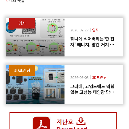
0
개의 댓글
양자
2026-07-27
양자
찰나에 식어버리는‘핫 전
자’ 에너지, 망간 거쳐 화
학반응에 쓴다
3D프린팅
2026-08-03
3D프린팅
고려대, 고염도에도 막힘
없는 고성능 태양광 담수
화 기술 개발