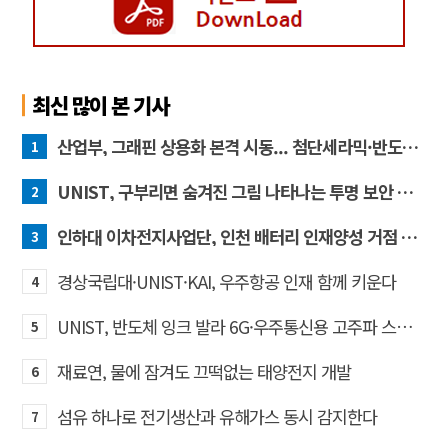
최신 많이 본 기사
산업부, 그래핀 상용화 본격 시동... 첨단세라믹·반도체 방열소재 시장 확대 기대
1
UNIST, 구부리면 숨겨진 그림 나타나는 투명 보안 필름 개발
2
인하대 이차전지사업단, 인천 배터리 인재양성 거점 역할 강화
3
경상국립대·UNIST·KAI, 우주항공 인재 함께 키운다
4
UNIST, 반도체 잉크 발라 6G·우주통신용 고주파 스위치 만든다
5
재료연, 물에 잠겨도 끄떡없는 태양전지 개발
6
섬유 하나로 전기생산과 유해가스 동시 감지한다
7