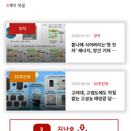
0
개의 댓글
양자
2026-07-27
양자
찰나에 식어버리는‘핫 전
자’ 에너지, 망간 거쳐 화
학반응에 쓴다
3D프린팅
2026-08-03
3D프린팅
고려대, 고염도에도 막힘
없는 고성능 태양광 담수
화 기술 개발