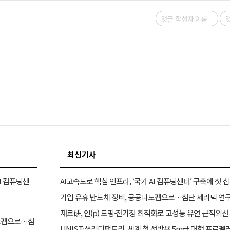
최신기사
AI 컴퓨팅센
AI고속도로 핵심 인프라, ‘국가 AI 컴퓨팅센터’ 구축에 첫 삽
기업 유휴 반도체 장비, 공공나노팹으로…첨단 세라믹 연구
재료硏, 인(p) 도핑·전기장 최적화로 고성능 유연 근적외선
나노팹으로…첨
UNIST·쓰리디팩토리, 세계 첫 선박용 5m급 대형 프로펠