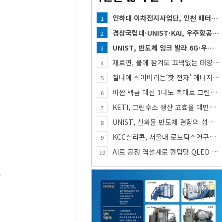
인하대 이차전지사업단, 인천 배터리 인재양성 거점 역할 강화
1
경상국립대·UNIST·KAI, 우주항공 인재 함께 키운다
2
UNIST, 반도체 잉크 발라 6G·우주통신용 고주파 스위치 만든다
3
재료연, 물에 잠겨도 끄떡없는 태양전지 개발
4
찰나에 식어버리는‘핫 전자’ 에너지, 망간 거쳐 화학반응에 쓴다
5
비싼 백금 대신 1나노 촉매로 그린수소 생산
6
KETI, 그린수소 생산 고효율 대면적 ‘다공성 확산체’ 개발
7
UNIST, 산화물 반도체 결함의 성질 밝혀
8
KCC실리콘, 서울대 로보틱스연구소와 ‘로봇용 실리콘 소재’ 기술교류
9
AI로 공정 역설계로 퀀텀닷 QLED 수명 40배 늘렸다
10
)