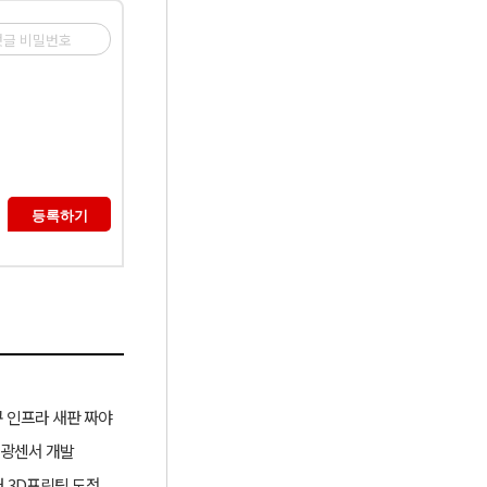
 인프라 새판 짜야
 광센서 개발
러 3D프린팅 도전