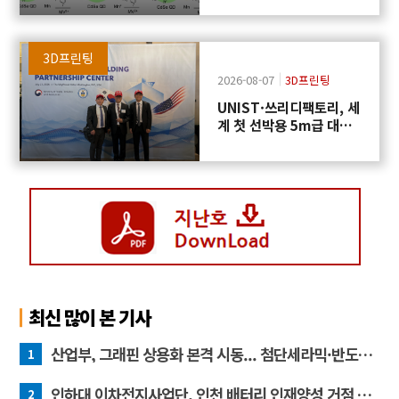
3D프린팅
2026-08-07
3D프린팅
UNIST·쓰리디팩토리, 세
계 첫 선박용 5m급 대형
프로펠러 3D프린팅 도전
최신 많이 본 기사
산업부, 그래핀 상용화 본격 시동... 첨단세라믹·반도체 방열소재 시장 확대 기대
1
인하대 이차전지사업단, 인천 배터리 인재양성 거점 역할 강화
2