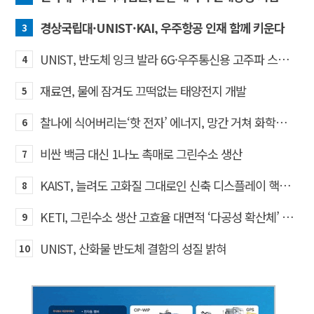
경상국립대·UNIST·KAI, 우주항공 인재 함께 키운다
3
UNIST, 반도체 잉크 발라 6G·우주통신용 고주파 스위치 만든다
4
재료연, 물에 잠겨도 끄떡없는 태양전지 개발
5
찰나에 식어버리는‘핫 전자’ 에너지, 망간 거쳐 화학반응에 쓴다
6
비싼 백금 대신 1나노 촉매로 그린수소 생산
7
KAIST, 늘려도 고화질 그대로인 신축 디스플레이 핵심기술 개발​
8
KETI, 그린수소 생산 고효율 대면적 ‘다공성 확산체’ 개발
9
UNIST, 산화물 반도체 결함의 성질 밝혀
10