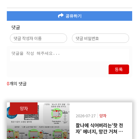
공유하기
댓글
등록
0
개의 댓글
양자
2026-07-27
양자
찰나에 식어버리는‘핫 전
자’ 에너지, 망간 거쳐 화
학반응에 쓴다