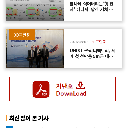
찰나에 식어버리는‘핫 전
자’ 에너지, 망간 거쳐 화
학반응에 쓴다
3D프린팅
2026-08-07
3D프린팅
UNIST·쓰리디팩토리, 세
계 첫 선박용 5m급 대형
프로펠러 3D프린팅 도전
최신 많이 본 기사