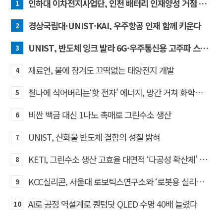
인하대 이차전지사업단, 인천 배터리 인재양성 거점 역할 강화
1
경상국립대·UNIST·KAI, 우주항공 인재 함께 키운다
2
UNIST, 반도체 잉크 발라 6G·우주통신용 고주파 스위치 만든다
3
재료연, 물에 잠겨도 끄떡없는 태양전지 개발
4
찰나에 식어버리는‘핫 전자’ 에너지, 망간 거쳐 화학반응에 쓴다
5
비싼 백금 대신 1나노 촉매로 그린수소 생산
6
UNIST, 산화물 반도체 결함의 성질 밝혀
7
KETI, 그린수소 생산 고효율 대면적 ‘다공성 확산체’ 개발
8
KCC실리콘, 서울대 로보틱스연구소와 ‘로봇용 실리콘 소재’ 기술교류
9
AI로 공정 역설계로 퀀텀닷 QLED 수명 40배 늘렸다
10