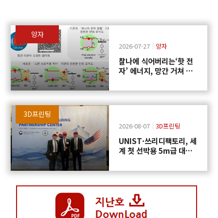
양자
2026-07-27
양자
찰나에 식어버리는‘핫 전
자’ 에너지, 망간 거쳐 화
학반응에 쓴다
3D프린팅
2026-08-07
3D프린팅
UNIST·쓰리디팩토리, 세
계 첫 선박용 5m급 대형
프로펠러 3D프린팅 도전