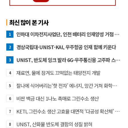
최신 많이 본 기사
인하대 이차전지사업단, 인천 배터리 인재양성 거점 역할 강화
1
경상국립대·UNIST·KAI, 우주항공 인재 함께 키운다
2
UNIST, 반도체 잉크 발라 6G·우주통신용 고주파 스위치 만든다
3
재료연, 물에 잠겨도 끄떡없는 태양전지 개발
4
찰나에 식어버리는‘핫 전자’ 에너지, 망간 거쳐 화학반응에 쓴다
5
비싼 백금 대신 1나노 촉매로 그린수소 생산
6
KETI, 그린수소 생산 고효율 대면적 ‘다공성 확산체’ 개발
7
UNIST, 산화물 반도체 결함의 성질 밝혀
8