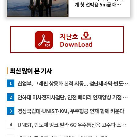
계 첫 선박용 5m급 대형
프로펠러 3D프린팅 도전
최신 많이 본 기사
산업부, 그래핀 상용화 본격 시동... 첨단세라믹·반도체 방열소재 시장 확대 기대
1
인하대 이차전지사업단, 인천 배터리 인재양성 거점 역할 강화
2
경상국립대·UNIST·KAI, 우주항공 인재 함께 키운다
3
UNIST, 반도체 잉크 발라 6G·우주통신용 고주파 스위치 만든다
4