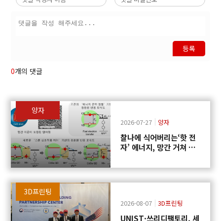
등록
0
개의 댓글
양자
2026-07-27
양자
찰나에 식어버리는‘핫 전
자’ 에너지, 망간 거쳐 화
학반응에 쓴다
3D프린팅
2026-08-07
3D프린팅
UNIST·쓰리디팩토리, 세