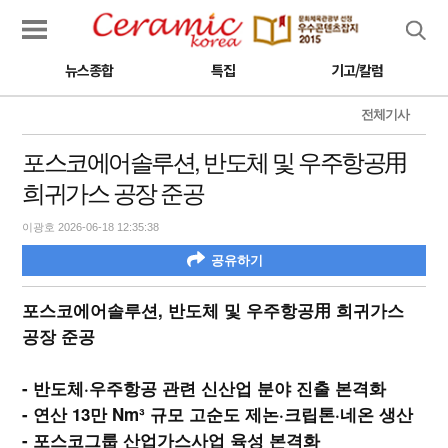
검색
뉴스종합
특집
기고/칼럼
전체기사
포스코에어솔루션, 반도체 및 우주항공用
희귀가스 공장 준공
이광호 2026-06-18 12:35:38
공유하기
포스코에어솔루션, 반도체 및 우주항공用 희귀가스
공장 준공
- 반도체·우주항공 관련 신산업 분야 진출 본격화
- 연산 13만 Nm³ 규모 고순도 제논·크립톤·네온 생산
- 포스코그룹 산업가스사업 육성 본격화