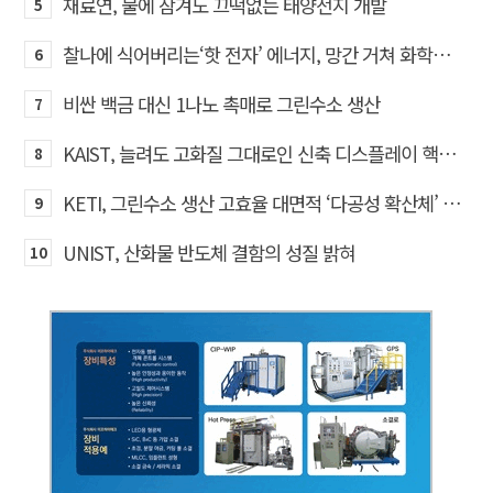
재료연, 물에 잠겨도 끄떡없는 태양전지 개발
5
찰나에 식어버리는‘핫 전자’ 에너지, 망간 거쳐 화학반응에 쓴다
6
비싼 백금 대신 1나노 촉매로 그린수소 생산
7
KAIST, 늘려도 고화질 그대로인 신축 디스플레이 핵심기술 개발​
8
KETI, 그린수소 생산 고효율 대면적 ‘다공성 확산체’ 개발
9
UNIST, 산화물 반도체 결함의 성질 밝혀
10