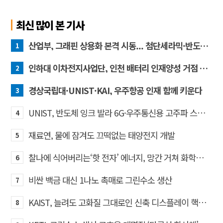
최신 많이 본 기사
산업부, 그래핀 상용화 본격 시동... 첨단세라믹·반도체 방열소재 시장 확대 기대
1
인하대 이차전지사업단, 인천 배터리 인재양성 거점 역할 강화
2
경상국립대·UNIST·KAI, 우주항공 인재 함께 키운다
3
UNIST, 반도체 잉크 발라 6G·우주통신용 고주파 스위치 만든다
4
재료연, 물에 잠겨도 끄떡없는 태양전지 개발
5
찰나에 식어버리는‘핫 전자’ 에너지, 망간 거쳐 화학반응에 쓴다
6
비싼 백금 대신 1나노 촉매로 그린수소 생산
7
KAIST, 늘려도 고화질 그대로인 신축 디스플레이 핵심기술 개발​
8