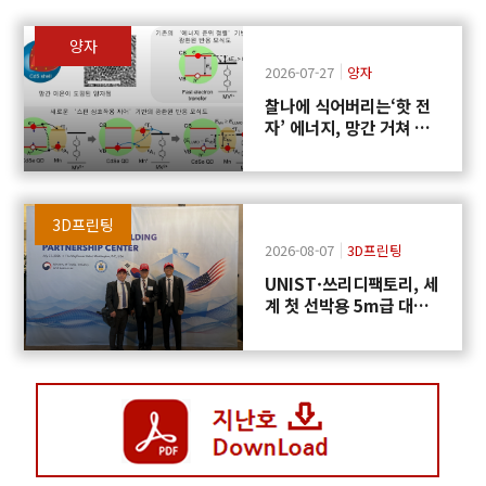
양자
2026-07-27
양자
찰나에 식어버리는‘핫 전
자’ 에너지, 망간 거쳐 화
학반응에 쓴다
3D프린팅
2026-08-07
3D프린팅
UNIST·쓰리디팩토리, 세
계 첫 선박용 5m급 대형
프로펠러 3D프린팅 도전