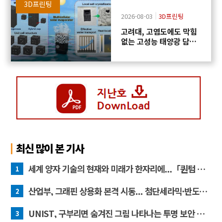
3D프린팅
2026-08-03
3D프린팅
고려대, 고염도에도 막힘
없는 고성능 태양광 담수
화 기술 개발
최신 많이 본 기사
세계 양자 기술의 현재와 미래가 한자리에...「퀀텀 코리아 2026」 개최
1
산업부, 그래핀 상용화 본격 시동... 첨단세라믹·반도체 방열소재 시장 확대 기대
2
UNIST, 구부리면 숨겨진 그림 나타나는 투명 보안 필름 개발
3