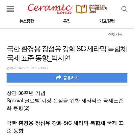
검색
뉴스종합
특집
기고/칼럼
전체기사
극한 환경용 장섬유 강화 SiC 세라믹 복합체
국제 표준 동향_박지연
관리자 2026-06-29 13:50:35
공유하기
창간 38주년 기념
Special 글로벌 시장 선점을 위한 세라믹스 국제표준
화 동향(2)
극한 환경용 장섬유 강화 SiC 세라믹 복합체 국제 표
준 동향