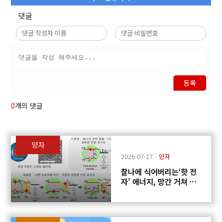
댓글
등록
0
개의 댓글
양자
2026-07-27
양자
찰나에 식어버리는‘핫 전
자’ 에너지, 망간 거쳐 화
학반응에 쓴다