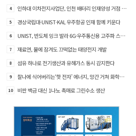
인하대 이차전지사업단, 인천 배터리 인재양성 거점 역할 강화
4
경상국립대·UNIST·KAI, 우주항공 인재 함께 키운다
5
UNIST, 반도체 잉크 발라 6G·우주통신용 고주파 스위치 만든다
6
재료연, 물에 잠겨도 끄떡없는 태양전지 개발
7
섬유 하나로 전기생산과 유해가스 동시 감지한다
8
찰나에 식어버리는‘핫 전자’ 에너지, 망간 거쳐 화학반응에 쓴다
9
비싼 백금 대신 1나노 촉매로 그린수소 생산
10