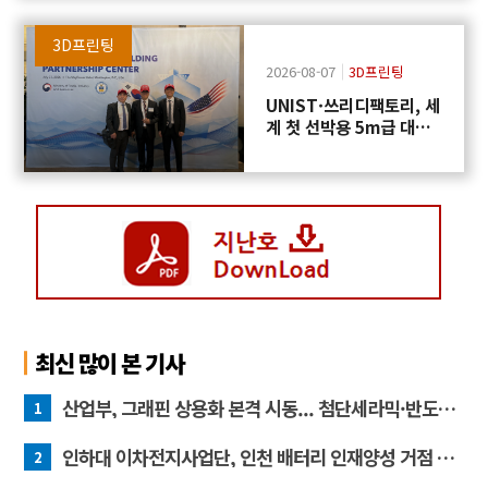
3D프린팅
2026-08-07
3D프린팅
UNIST·쓰리디팩토리, 세
계 첫 선박용 5m급 대형
프로펠러 3D프린팅 도전
최신 많이 본 기사
산업부, 그래핀 상용화 본격 시동... 첨단세라믹·반도체 방열소재 시장 확대 기대
1
인하대 이차전지사업단, 인천 배터리 인재양성 거점 역할 강화
2