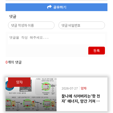
공유하기
댓글
등록
0
개의 댓글
양자
2026-07-27
양자
찰나에 식어버리는‘핫 전
자’ 에너지, 망간 거쳐 화
학반응에 쓴다