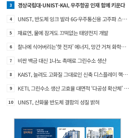
경상국립대·UNIST·KAI, 우주항공 인재 함께 키운다
3
UNIST, 반도체 잉크 발라 6G·우주통신용 고주파 스위치 만든다
4
재료연, 물에 잠겨도 끄떡없는 태양전지 개발
5
찰나에 식어버리는‘핫 전자’ 에너지, 망간 거쳐 화학반응에 쓴다
6
비싼 백금 대신 1나노 촉매로 그린수소 생산
7
KAIST, 늘려도 고화질 그대로인 신축 디스플레이 핵심기술 개발​
8
KETI, 그린수소 생산 고효율 대면적 ‘다공성 확산체’ 개발
9
UNIST, 산화물 반도체 결함의 성질 밝혀
10