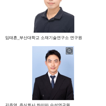
임태흔_부산대학교 소재기술연구소 연구원
김주영_주식회사 하이마 수석연구원