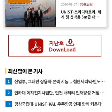
2026-08-07
3D프린팅
UNIST·쓰리디팩토리, 세
계 첫 선박용 5m급 대형
프로펠러 3D프린팅 도전
최신 많이 본 기사
산업부, 그래핀 상용화 본격 시동... 첨단세라믹·반도체 방열소재 시장 확대 기대
1
인하대 이차전지사업단, 인천 배터리 인재양성 거점 역할 강화
2
경상국립대·UNIST·KAI, 우주항공 인재 함께 키운다
3