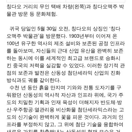
칭다오 거리의 무인 택배 차량(왼쪽)과 칭다오맥주 박
물관 방문 등 문화체험.
귀국 당일인 5월 30일 오전, 칭다오의 상징인 ‘칭다
오맥주 박물관’을 방문했다. 1903년부터 이어져 온
100년 유구한 역사의 제조 설비와 보존된 공정 인프라
를 돌아보며, 자신들의 근대 산업 유산을 완벽히 보존
하는 동시에 이를 세계적인 최고급 브랜드로 승화시
킨 중국의 저력을 실감할 수 있었다. 이러한 장기적 관
점의 보존과 발전은 산동성 첨단세라믹 산업의 진화
방식과도 궤를 같이한다.
수천 년 동안 흙을 만지며 기와와 전통 도자기를 구
워왔던 산동성의 역사적 자산과 인프라 위에, 국가 주
도의 치밀한 기획과 인재 육성이 더해지자 반도체·방
산·우주항공·열관리용 비산화물 첨단세라믹스라는 고
도의 신기술이 완벽하게 꽃을 피운 것이다. 과거의 인
프라를 부정하지 않고, 그 위에 첨단 기술을 융합하여
새로운 가치를 창출해내는 산동성의 현재 모습은 거