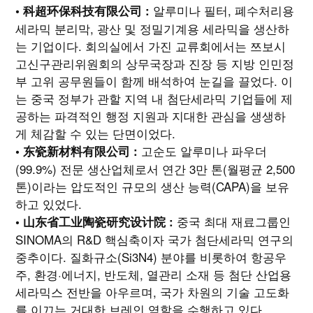
알루미나 필터, 폐수처리용
• 科超环保科技有限公司 :
세라믹 분리막, 광산 및 정밀기계용 세라믹을 생산하
는 기업이다. 회의실에서 가진 교류회에서는 쯔보시
고신구관리위원회의 상무국장과 진장 등 지방 인민정
부 고위 공무원들이 함께 배석하여 눈길을 끌었다. 이
는 중국 정부가 관할 지역 내 첨단세라믹 기업들에 제
공하는 파격적인 행정 지원과 지대한 관심을 생생하
게 체감할 수 있는 단면이었다.
고순도 알루미나 파우더
• 东瓷新材料有限公司 :
(99.9%) 전문 생산업체로서 연간 3만 톤(월평균 2,500
톤)이라는 압도적인 규모의 생산 능력(CAPA)을 보유
하고 있었다.
중국 최대 재료그룹인
• 山东省工业陶瓷研究设计院 :
SINOMA의 R&D 핵심축이자 국가 첨단세라믹 연구의
중추이다. 질화규소(Si3N4) 분야를 비롯하여 항공우
주, 환경·에너지, 반도체, 열관리 소재 등 첨단 산업용
세라믹스 전반을 아우르며, 국가 차원의 기술 고도화
를 이끄는 거대한 브레인 역할을 수행하고 있다.