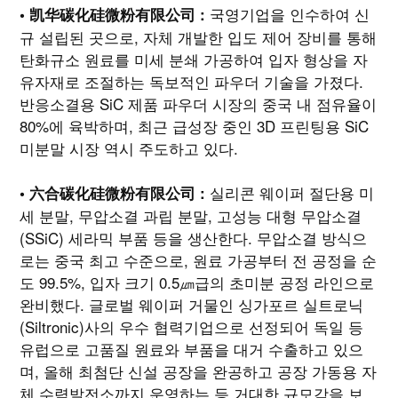
국영기업을 인수하여 신
• 凯华碳化硅微粉有限公司 :
규 설립된 곳으로, 자체 개발한 입도 제어 장비를 통해
탄화규소 원료를 미세 분쇄 가공하여 입자 형상을 자
유자재로 조절하는 독보적인 파우더 기술을 가졌다.
반응소결용 SiC 제품 파우더 시장의 중국 내 점유율이
80%에 육박하며, 최근 급성장 중인 3D 프린팅용 SiC
미분말 시장 역시 주도하고 있다.
실리콘 웨이퍼 절단용 미
• 六合碳化硅微粉有限公司 :
세 분말, 무압소결 과립 분말, 고성능 대형 무압소결
(SSiC) 세라믹 부품 등을 생산한다. 무압소결 방식으
로는 중국 최고 수준으로, 원료 가공부터 전 공정을 순
도 99.5%, 입자 크기 0.5㎛급의 초미분 공정 라인으로
완비했다. 글로벌 웨이퍼 거물인 싱가포르 실트로닉
(Siltronic)사의 우수 협력기업으로 선정되어 독일 등
유럽으로 고품질 원료와 부품을 대거 수출하고 있으
며, 올해 최첨단 신설 공장을 완공하고 공장 가동용 자
체 수력발전소까지 운영하는 등 거대한 규모감을 보