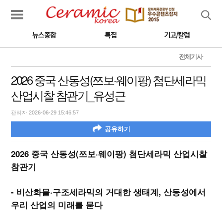
검색
뉴스종합
특집
기고/칼럼
전체기사
2026 중국 산동성(쯔보·웨이팡) 첨단세라믹
산업시찰 참관기_유성근
관리자 2026-06-29 15:46:57
공유하기
2026 중국 산동성(쯔보·웨이팡) 첨단세라믹 산업시찰
참관기
- 비산화물·구조세라믹의 거대한 생태계, 산동성에서
우리 산업의 미래를 묻다