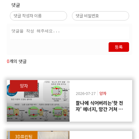
댓글
등록
0
개의 댓글
양자
2026-07-27
양자
찰나에 식어버리는‘핫 전
자’ 에너지, 망간 거쳐 화
학반응에 쓴다
3D프린팅