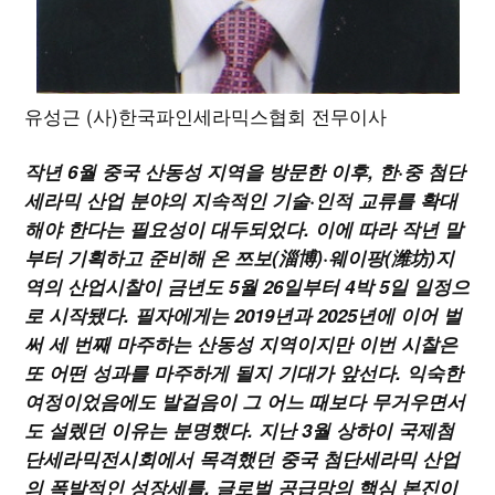
유성근 (사)한국파인세라믹스협회 전무이사
작년 6월 중국 산동성 지역을 방문한 이후, 한·중 첨단
세라믹 산업 분야의 지속적인 기술·인적 교류를 확대
해야 한다는 필요성이 대두되었다. 이에 따라 작년 말
부터 기획하고 준비해 온 쯔보(淄博)·웨이팡(潍坊)지
역의 산업시찰이 금년도 5월 26일부터 4박 5일 일정으
로 시작됐다. 필자에게는 2019년과 2025년에 이어 벌
써 세 번째 마주하는 산동성 지역이지만 이번 시찰은
또 어떤 성과를 마주하게 될지 기대가 앞선다. 익숙한
여정이었음에도 발걸음이 그 어느 때보다 무거우면서
도 설렜던 이유는 분명했다. 지난 3월 상하이 국제첨
단세라믹전시회에서 목격했던 중국 첨단세라믹 산업
의 폭발적인 성장세를, 글로벌 공급망의 핵심 본진이