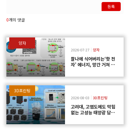
등록
0
개의 댓글
양자
2026-07-27
양자
찰나에 식어버리는‘핫 전
자’ 에너지, 망간 거쳐 화
학반응에 쓴다
3D프린팅
2026-08-03
3D프린팅
고려대, 고염도에도 막힘
없는 고성능 태양광 담수
화 기술 개발