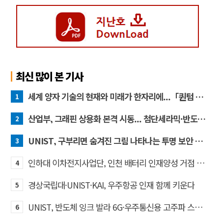
최신 많이 본 기사
세계 양자 기술의 현재와 미래가 한자리에...「퀀텀 코리아 2026」 개최
1
산업부, 그래핀 상용화 본격 시동... 첨단세라믹·반도체 방열소재 시장 확대 기대
2
UNIST, 구부리면 숨겨진 그림 나타나는 투명 보안 필름 개발
3
인하대 이차전지사업단, 인천 배터리 인재양성 거점 역할 강화
4
경상국립대·UNIST·KAI, 우주항공 인재 함께 키운다
5
UNIST, 반도체 잉크 발라 6G·우주통신용 고주파 스위치 만든다
6