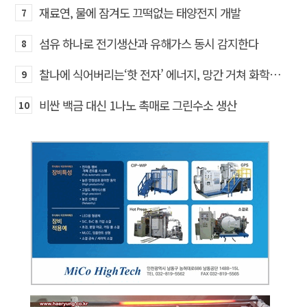
재료연, 물에 잠겨도 끄떡없는 태양전지 개발
7
섬유 하나로 전기생산과 유해가스 동시 감지한다
8
찰나에 식어버리는‘핫 전자’ 에너지, 망간 거쳐 화학반응에 쓴다
9
비싼 백금 대신 1나노 촉매로 그린수소 생산
10