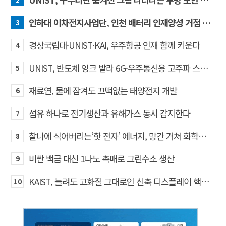
인하대 이차전지사업단, 인천 배터리 인재양성 거점 역할 강화
3
경상국립대·UNIST·KAI, 우주항공 인재 함께 키운다
4
UNIST, 반도체 잉크 발라 6G·우주통신용 고주파 스위치 만든다
5
재료연, 물에 잠겨도 끄떡없는 태양전지 개발
6
섬유 하나로 전기생산과 유해가스 동시 감지한다
7
찰나에 식어버리는‘핫 전자’ 에너지, 망간 거쳐 화학반응에 쓴다
8
비싼 백금 대신 1나노 촉매로 그린수소 생산
9
KAIST, 늘려도 고화질 그대로인 신축 디스플레이 핵심기술 개발​
10