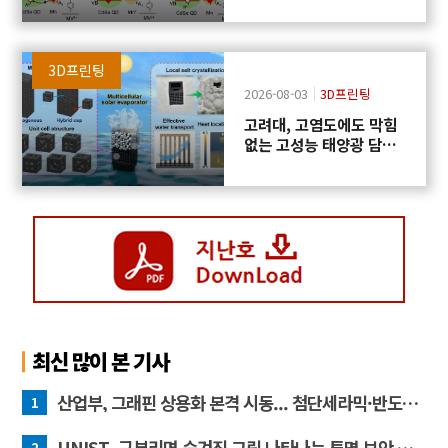
3D프린팅
2026-08-03
3D프린팅
고려대, 고염도에도 막힘
없는 고성능 태양광 담수
화 기술 개발
최신 많이 본 기사
산업부, 그래핀 상용화 본격 시동... 첨단세라믹·반도체 방열소재 시장 확대 기대
1
UNIST, 구부리면 숨겨진 그림 나타나는 투명 보안 필름 개발
2