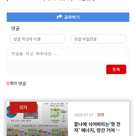
공유하기
댓글
등록
0
개의 댓글
양자
2026-07-27
양자
찰나에 식어버리는‘핫 전
자’ 에너지, 망간 거쳐 화
학반응에 쓴다