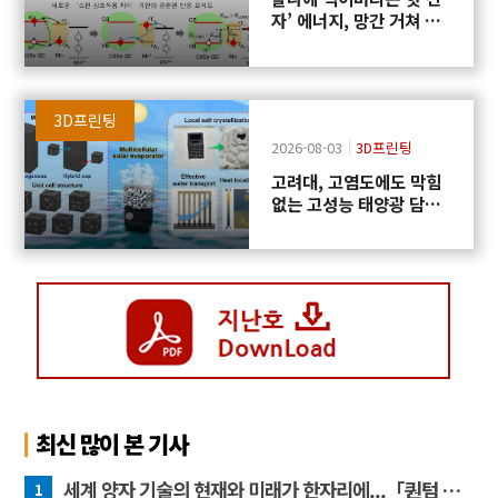
자’ 에너지, 망간 거쳐 화
학반응에 쓴다
3D프린팅
2026-08-03
3D프린팅
고려대, 고염도에도 막힘
없는 고성능 태양광 담수
화 기술 개발
최신 많이 본 기사
세계 양자 기술의 현재와 미래가 한자리에...「퀀텀 코리아 2026」 개최
1