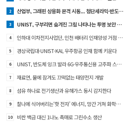
산업부, 그래핀 상용화 본격 시동... 첨단세라믹·반도체 방열소재 시장 확대 기대
2
UNIST, 구부리면 숨겨진 그림 나타나는 투명 보안 필름 개발
3
인하대 이차전지사업단, 인천 배터리 인재양성 거점 역할 강화
4
경상국립대·UNIST·KAI, 우주항공 인재 함께 키운다
5
UNIST, 반도체 잉크 발라 6G·우주통신용 고주파 스위치 만든다
6
재료연, 물에 잠겨도 끄떡없는 태양전지 개발
7
섬유 하나로 전기생산과 유해가스 동시 감지한다
8
찰나에 식어버리는‘핫 전자’ 에너지, 망간 거쳐 화학반응에 쓴다
9
비싼 백금 대신 1나노 촉매로 그린수소 생산
10