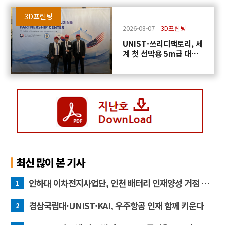
3D프린팅
2026-08-07
3D프린팅
UNIST·쓰리디팩토리, 세
계 첫 선박용 5m급 대형
프로펠러 3D프린팅 도전
최신 많이 본 기사
인하대 이차전지사업단, 인천 배터리 인재양성 거점 역할 강화
1
경상국립대·UNIST·KAI, 우주항공 인재 함께 키운다
2