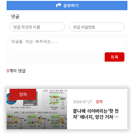
공유하기
댓글
등록
0
개의 댓글
양자
2026-07-27
양자
찰나에 식어버리는‘핫 전
자’ 에너지, 망간 거쳐 화
학반응에 쓴다