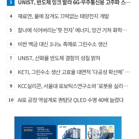
UNIST, 반도체 잉크 발라 6G·우주통신용 고주파 스위치 만든다
3
재료연, 물에 잠겨도 끄떡없는 태양전지 개발
4
찰나에 식어버리는‘핫 전자’ 에너지, 망간 거쳐 화학반응에 쓴다
5
비싼 백금 대신 1나노 촉매로 그린수소 생산
6
UNIST, 산화물 반도체 결함의 성질 밝혀
7
KETI, 그린수소 생산 고효율 대면적 ‘다공성 확산체’ 개발
8
KCC실리콘, 서울대 로보틱스연구소와 ‘로봇용 실리콘 소재’ 기술교류
9
AI로 공정 역설계로 퀀텀닷 QLED 수명 40배 늘렸다
10