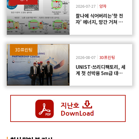
2026-07-27
양자
찰나에 식어버리는‘핫 전
자’ 에너지, 망간 거쳐 화
학반응에 쓴다
3D프린팅
2026-08-07
3D프린팅
UNIST·쓰리디팩토리, 세
계 첫 선박용 5m급 대형
프로펠러 3D프린팅 도전