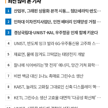
최신 많이 본 기사
산업부, 그래핀 상용화 본격 시동... 첨단세라믹·반도체 방열소재 시장 확대 기대
1
인하대 이차전지사업단, 인천 배터리 인재양성 거점 역할 강화
2
경상국립대·UNIST·KAI, 우주항공 인재 함께 키운다
3
UNIST, 반도체 잉크 발라 6G·우주통신용 고주파 스위치 만든다
4
재료연, 물에 잠겨도 끄떡없는 태양전지 개발
5
찰나에 식어버리는‘핫 전자’ 에너지, 망간 거쳐 화학반응에 쓴다
6
비싼 백금 대신 1나노 촉매로 그린수소 생산
7
KAIST, 늘려도 고화질 그대로인 신축 디스플레이 핵심기술 개발​
8
KETI, 그린수소 생산 고효율 대면적 ‘다공성 확산체’ 개발
9