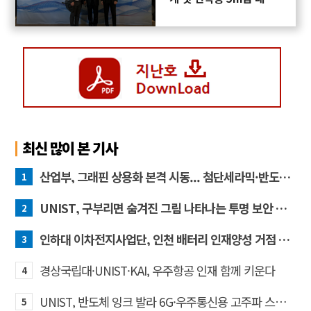
프로펠러 3D프린팅 도전
최신 많이 본 기사
산업부, 그래핀 상용화 본격 시동... 첨단세라믹·반도체 방열소재 시장 확대 기대
1
UNIST, 구부리면 숨겨진 그림 나타나는 투명 보안 필름 개발
2
인하대 이차전지사업단, 인천 배터리 인재양성 거점 역할 강화
3
경상국립대·UNIST·KAI, 우주항공 인재 함께 키운다
4
UNIST, 반도체 잉크 발라 6G·우주통신용 고주파 스위치 만든다
5