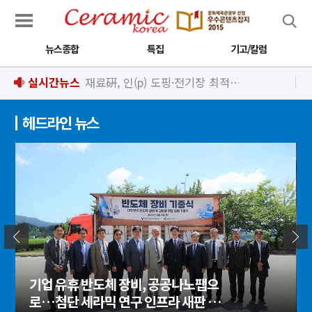
검색
뉴스종합
특집
기고/칼럼
실시간뉴스
재료硏, 인(p) 도핑·전기장 최적화로 고성능 유연 근적외선 광센서 개발
헤드라인 뉴스
기업 유휴 반도체 장비, 공공나노팹으
로…첨단 세라믹 연구 인프라 새판 짜