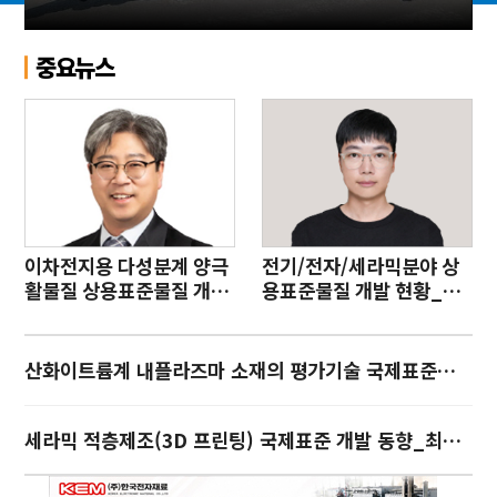
야
중요뉴스
이차전지용 다성분계 양극
전기/전자/세라믹분야 상
활물질 상용표준물질 개발
용표준물질 개발 현황_류
_한상원
지승
산화이트륨계 내플라즈마 소재의 평가기술 국제표준화_이연숙
세라믹 적층제조(3D 프린팅) 국제표준 개발 동향_최기인