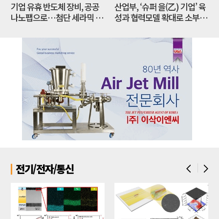
기업 유휴 반도체 장비, 공공
산업부, ‘슈퍼 을(乙) 기업’ 육
제
나노팹으로…첨단 세라믹 연
성과 협력모델 확대로 소부장
구 인프라 새판 짜야
공급망 경쟁력 강화한다
전기/전자/통신