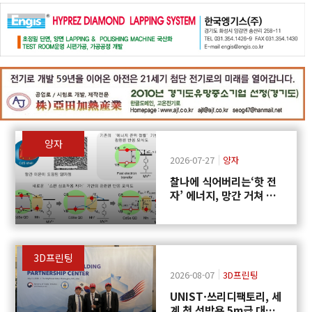
양자
2026-07-27
양자
찰나에 식어버리는‘핫 전
자’ 에너지, 망간 거쳐 화
학반응에 쓴다
3D프린팅
2026-08-07
3D프린팅
UNIST·쓰리디팩토리, 세
계 첫 선박용 5m급 대형