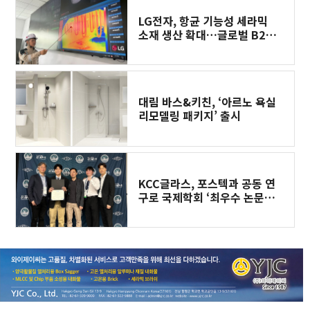
LG전자, 항균 기능성 세라믹
소재 생산 확대…글로벌 B2B
고객 수요 잡는다
대림 바스&키친, ‘아르노 욕실
리모델링 패키지’ 출시
KCC글라스, 포스텍과 공동 연
구로 국제학회 ‘최우수 논문상’
수상