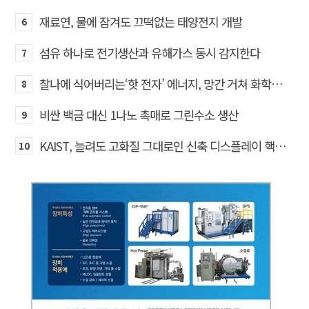
재료연, 물에 잠겨도 끄떡없는 태양전지 개발
6
섬유 하나로 전기생산과 유해가스 동시 감지한다
7
찰나에 식어버리는‘핫 전자’ 에너지, 망간 거쳐 화학반응에 쓴다
8
비싼 백금 대신 1나노 촉매로 그린수소 생산
9
KAIST, 늘려도 고화질 그대로인 신축 디스플레이 핵심기술 개발​
10