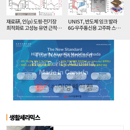
재료硏, 인(p) 도핑·전기장
UNIST, 반도체 잉크 발라
최적화로 고성능 유연 근적외
6G·우주통신용 고주파 스위
선 광센서 개발
치 만든다
생활세라믹스