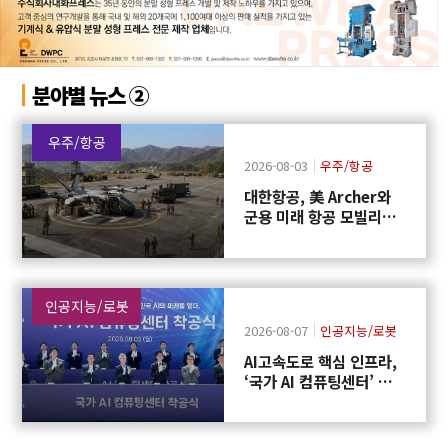
분야별 뉴스 ②
우주/항공
2026-08-03
우주/항공
대한항공, 美 Archer와
군용 미래 항공 모빌리티
개발 협력
인공지능/로봇
2026-08-07
인공지능/로봇
AI고속도로 핵심 인프라,
‘국가 AI 컴퓨팅센터’ 구
축에 첫 삽