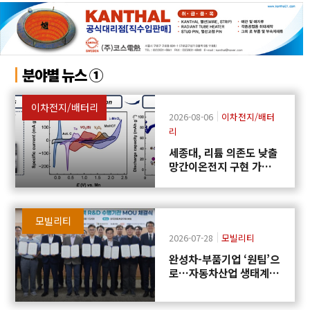
분야별 뉴스 ①
이차전지/배터리
2026-08-06
이차전지/배터
리
세종대, 리튬 의존도 낮출
망간이온전지 구현 가능
성 제시
모빌리티
2026-07-28
모빌리티
완성차-부품기업 ‘원팀’으
로…자동차산업 생태계
협력 R&D 신설