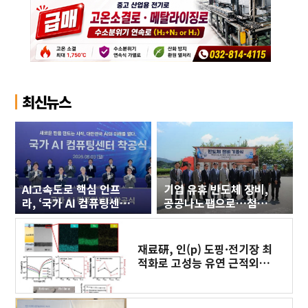
최신뉴스
AI고속도로 핵심 인프
기업 유휴 반도체 장비,
라, ‘국가 AI 컴퓨팅센
공공나노팹으로…첨단
터’ 구축에 첫 삽
세라믹 연구 인프라 새
판 짜야
재료硏, 인(p) 도핑·전기장 최
적화로 고성능 유연 근적외선
광센서 개발