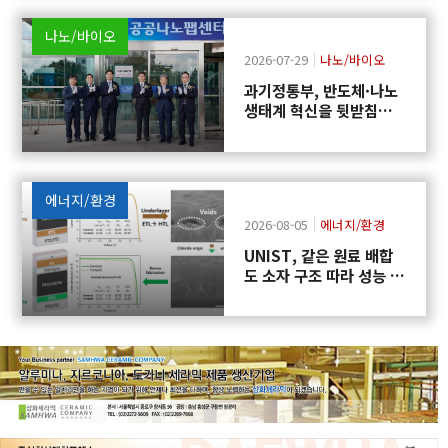
나노/바이오
2026-07-29
나노/바이오
과기정통부, 반도체·나노
생태계 혁신을 뒷받침하
는 「공공나노팹센터」
출범
에너지/환경
2026-08-05
에너지/환경
UNIST, 같은 원료 배합
도 소자 구조 따라 성능 달
라지는 원인 규명