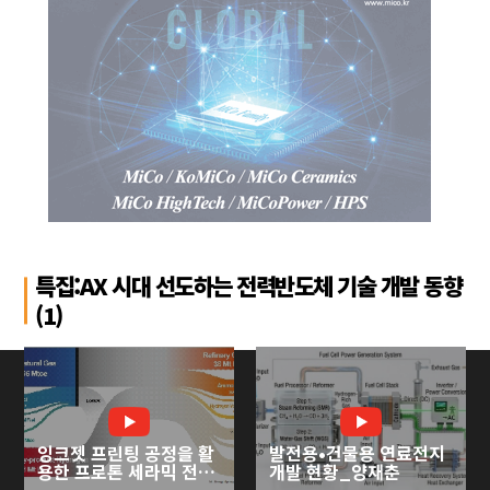
특집:AX 시대 선도하는 전력반도체 기술 개발 동향
(1)
잉크젯 프린팅 공정을 활
발전용•건물용 연료전지
용한 프로톤 세라믹 전기
개발 현황_양재춘
화학 셀 개발_심준형