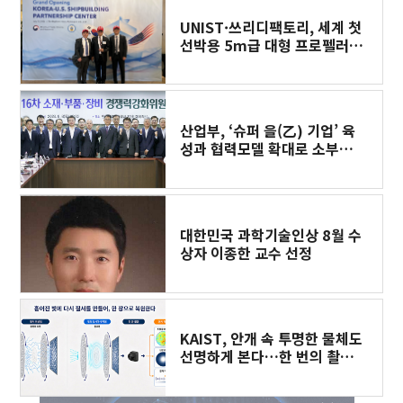
UNIST·쓰리디팩토리, 세계 첫
선박용 5m급 대형 프로펠러
3D프린팅 도전
산업부, ‘슈퍼 을(乙) 기업’ 육
성과 협력모델 확대로 소부장
공급망 경쟁력 강화한다
대한민국 과학기술인상 8월 수
상자 이종한 교수 선정
KAIST, 안개 속 투명한 물체도
선명하게 본다…한 번의 촬영
으로 복원​