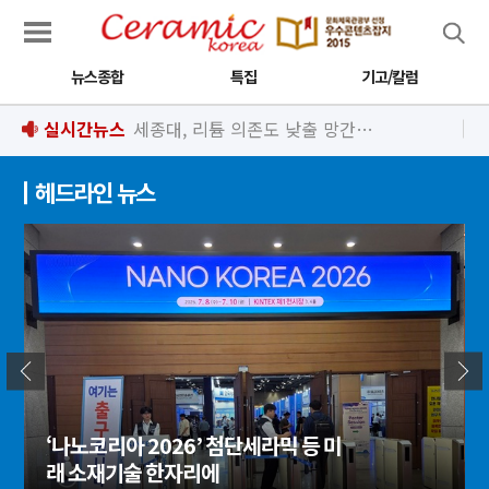
검색
뉴스종합
특집
기고/칼럼
실시간뉴스
세종대, 리튬 의존도 낮출 망간이온전지 구현 가능성 제시
헤드라인 뉴스
‘나노코리아 2026’ 첨단세라믹 등 미
래 소재기술 한자리에