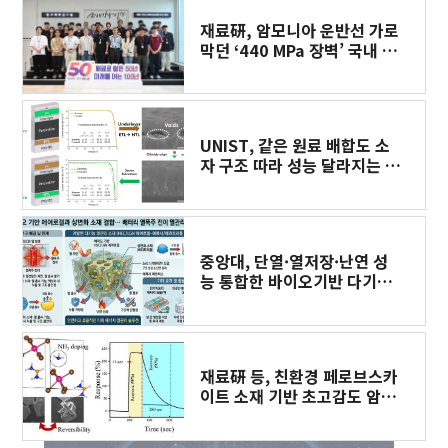
재료硏, 암모니아 운반선 가로
막던 ‘440 MPa 장벽’ 국내 기
술로 검증 나선다
UNIST, 같은 원료 배합도 소
자 구조 따라 성능 달라지는 원
인 규명
중앙대, 단열·열저장·난연 성
능 통합한 바이오기반 다기능
열관리 복합소재 개발
재료硏 등, 친환경 페로브스카
이트 소재 기반 초고감도 암모
니아 가스센서 개발