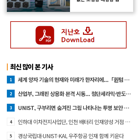
화 기술 개발
최신 많이 본 기사
세계 양자 기술의 현재와 미래가 한자리에...「퀀텀 코리아 2026」 개최
1
산업부, 그래핀 상용화 본격 시동... 첨단세라믹·반도체 방열소재 시장 확대 기대
2
UNIST, 구부리면 숨겨진 그림 나타나는 투명 보안 필름 개발
3
인하대 이차전지사업단, 인천 배터리 인재양성 거점 역할 강화
4
경상국립대·UNIST·KAI, 우주항공 인재 함께 키운다
5