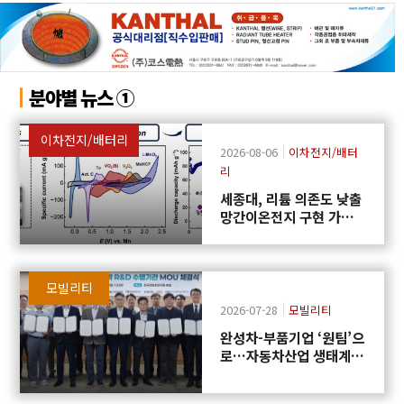
분야별 뉴스 ①
이차전지/배터리
2026-08-06
이차전지/배터
리
세종대, 리튬 의존도 낮출
망간이온전지 구현 가능
성 제시
모빌리티
2026-07-28
모빌리티
완성차-부품기업 ‘원팀’으
로…자동차산업 생태계
협력 R&D 신설