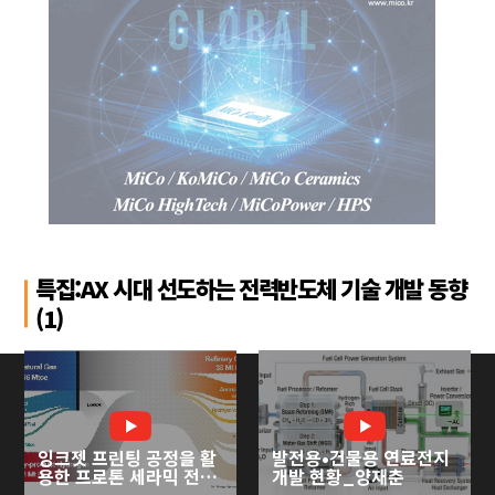
특집:AX 시대 선도하는 전력반도체 기술 개발 동향
(1)
잉크젯 프린팅 공정을 활
발전용•건물용 연료전지
용한 프로톤 세라믹 전기
개발 현황_양재춘
화학 셀 개발_심준형