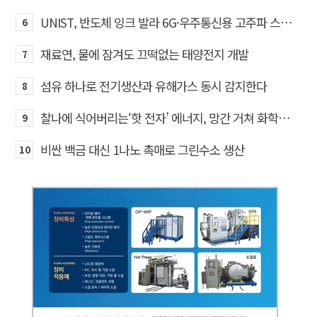
UNIST, 반도체 잉크 발라 6G·우주통신용 고주파 스위치 만든다
6
재료연, 물에 잠겨도 끄떡없는 태양전지 개발
7
섬유 하나로 전기생산과 유해가스 동시 감지한다
8
찰나에 식어버리는‘핫 전자’ 에너지, 망간 거쳐 화학반응에 쓴다
9
비싼 백금 대신 1나노 촉매로 그린수소 생산
10