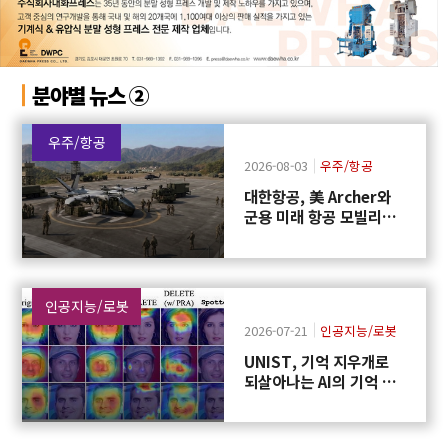
분야별 뉴스 ②
우주/항공
2026-08-03
우주/항공
대한항공, 美 Archer와
군용 미래 항공 모빌리티
개발 협력
인공지능/로봇
2026-07-21
인공지능/로봇
UNIST, 기억 지우개로
되살아나는 AI의 기억 막
는다