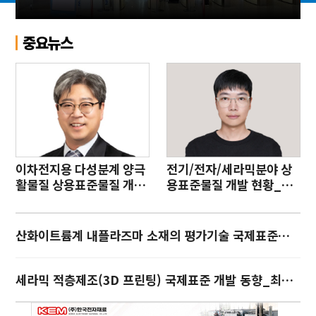
중요뉴스
이차전지용 다성분계 양극
전기/전자/세라믹분야 상
활물질 상용표준물질 개발
용표준물질 개발 현황_류
_한상원
지승
산화이트륨계 내플라즈마 소재의 평가기술 국제표준화_이연숙
세라믹 적층제조(3D 프린팅) 국제표준 개발 동향_최기인