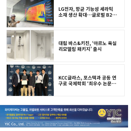
LG전자, 항균 기능성 세라믹
소재 생산 확대…글로벌 B2B
고객 수요 잡는다
대림 바스&키친, ‘아르노 욕실
리모델링 패키지’ 출시
KCC글라스, 포스텍과 공동 연
구로 국제학회 ‘최우수 논문상’
수상