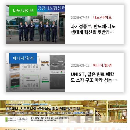
나노/바이오
2026-07-29
나노/바이오
과기정통부, 반도체·나노
생태계 혁신을 뒷받침하
는 「공공나노팹센터」
출범
에너지/환경
2026-08-05
에너지/환경
UNIST, 같은 원료 배합
도 소자 구조 따라 성능 달
라지는 원인 규명