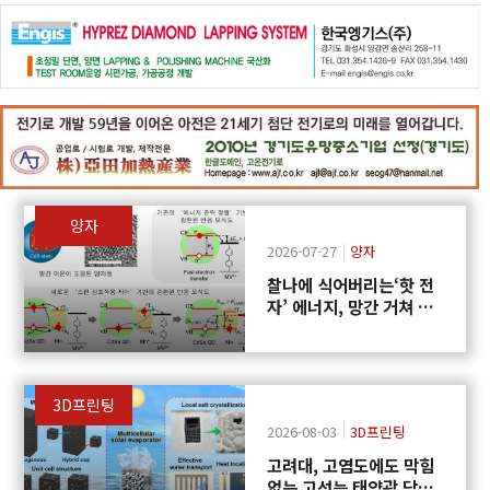
양자
2026-07-27
양자
찰나에 식어버리는‘핫 전
자’ 에너지, 망간 거쳐 화
학반응에 쓴다
3D프린팅
2026-08-03
3D프린팅
고려대, 고염도에도 막힘
없는 고성능 태양광 담수