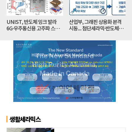
UNIST, 반도체 잉크 발라
산업부, 그래핀 상용화 본격
6G·우주통신용 고주파 스위
시동... 첨단세라믹·반도체
치 만든다
방열소재 시장 확대 기대
생활세라믹스