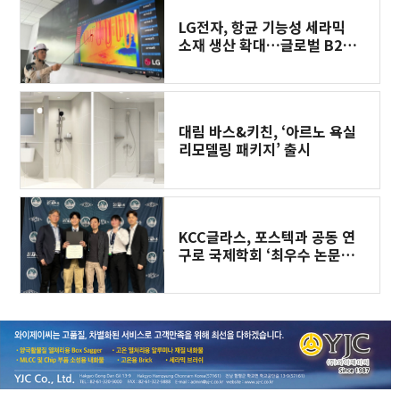
LG전자, 항균 기능성 세라믹
소재 생산 확대…글로벌 B2B
고객 수요 잡는다
대림 바스&키친, ‘아르노 욕실
리모델링 패키지’ 출시
KCC글라스, 포스텍과 공동 연
구로 국제학회 ‘최우수 논문상’
수상