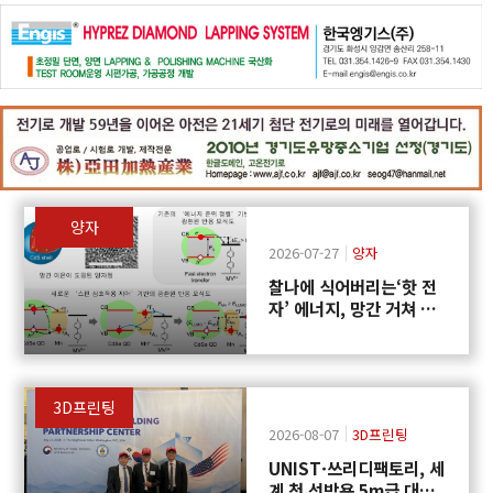
양자
2026-07-27
양자
찰나에 식어버리는‘핫 전
자’ 에너지, 망간 거쳐 화
학반응에 쓴다
3D프린팅
2026-08-07
3D프린팅
UNIST·쓰리디팩토리, 세
계 첫 선박용 5m급 대형