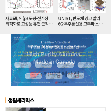
재료硏, 인(p) 도핑·전기장
UNIST, 반도체 잉크 발라
최적화로 고성능 유연 근적외
6G·우주통신용 고주파 스위
선 광센서 개발
치 만든다
생활세라믹스