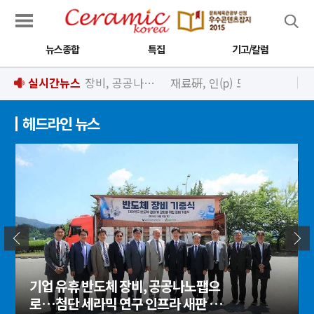
검색
뉴스종합
특집
기고/칼럼
실시간뉴스
재료硏, 인(p) 도핑·전기장 최적화로 고성능 유연 근적외선 광센서 개발
헤드라인 뉴스
기업 유휴 반도체 장비, 공공나노팹으
로…첨단 세라믹 연구 인프라 새판 짜