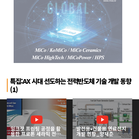
특집:AX 시대 선도하는 전력반도체 기술 개발 동향
(1)
잉크젯 프린팅 공정을 활
발전용•건물용 연료전지
용한 프로톤 세라믹 전기
개발 현황_양재춘
화학 셀 개발_심준형