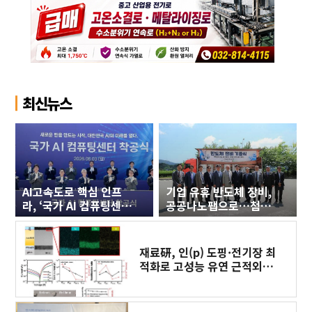
최신뉴스
AI고속도로 핵심 인프
기업 유휴 반도체 장비,
라, ‘국가 AI 컴퓨팅센
공공나노팹으로…첨단
터’ 구축에 첫 삽
세라믹 연구 인프라 새
판 짜야
재료硏, 인(p) 도핑·전기장 최
적화로 고성능 유연 근적외선
광센서 개발