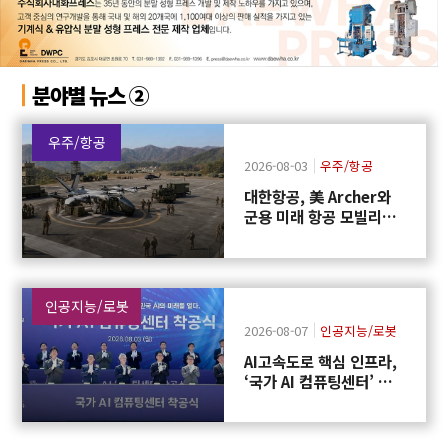
분야별 뉴스 ②
우주/항공
2026-08-03
우주/항공
대한항공, 美 Archer와
군용 미래 항공 모빌리티
개발 협력
인공지능/로봇
2026-08-07
인공지능/로봇
AI고속도로 핵심 인프라,
‘국가 AI 컴퓨팅센터’ 구
축에 첫 삽