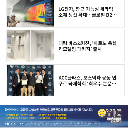
LG전자, 항균 기능성 세라믹
소재 생산 확대…글로벌 B2B
고객 수요 잡는다
대림 바스&키친, ‘아르노 욕실
리모델링 패키지’ 출시
KCC글라스, 포스텍과 공동 연
구로 국제학회 ‘최우수 논문상’
수상