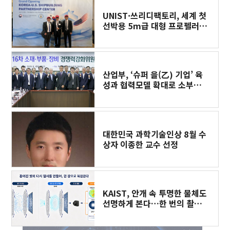
UNIST·쓰리디팩토리, 세계 첫
선박용 5m급 대형 프로펠러
3D프린팅 도전
산업부, ‘슈퍼 을(乙) 기업’ 육
성과 협력모델 확대로 소부장
공급망 경쟁력 강화한다
대한민국 과학기술인상 8월 수
상자 이종한 교수 선정
KAIST, 안개 속 투명한 물체도
선명하게 본다…한 번의 촬영
으로 복원​