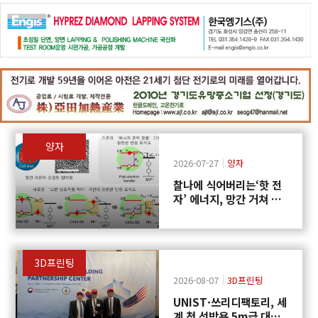
양자
2026-07-27
양자
찰나에 식어버리는‘핫 전
자’ 에너지, 망간 거쳐 화
학반응에 쓴다
3D프린팅
2026-08-07
3D프린팅
UNIST·쓰리디팩토리, 세
계 첫 선박용 5m급 대형