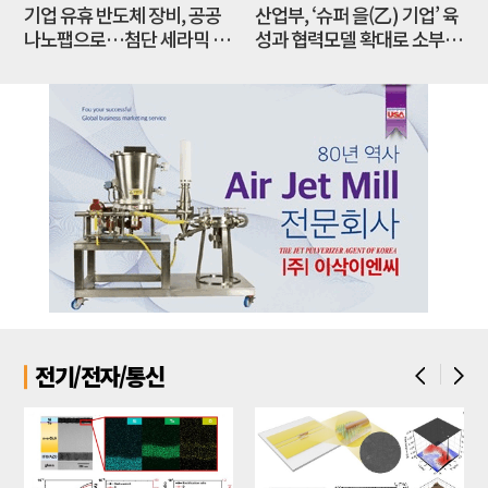
기업 유휴 반도체 장비, 공공
산업부, ‘슈퍼 을(乙) 기업’ 육
제
나노팹으로…첨단 세라믹 연
성과 협력모델 확대로 소부장
구 인프라 새판 짜야
공급망 경쟁력 강화한다
전기/전자/통신