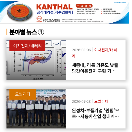
분야별 뉴스 ①
이차전지/배터리
2026-08-06
이차전지/배터
리
세종대, 리튬 의존도 낮출
망간이온전지 구현 가능
성 제시
모빌리티
2026-07-28
모빌리티
완성차-부품기업 ‘원팀’으
로…자동차산업 생태계
협력 R&D 신설