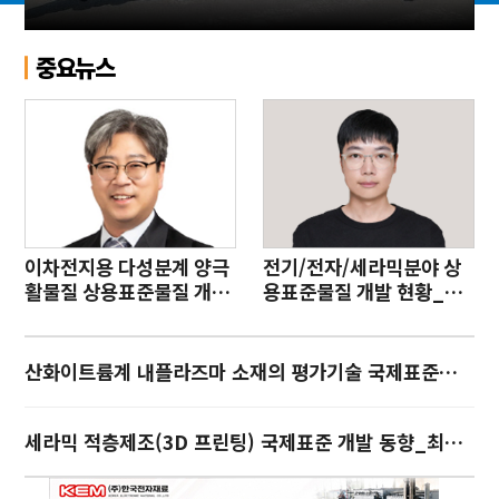
야
중요뉴스
이차전지용 다성분계 양극
전기/전자/세라믹분야 상
활물질 상용표준물질 개발
용표준물질 개발 현황_류
_한상원
지승
산화이트륨계 내플라즈마 소재의 평가기술 국제표준화_이연숙
세라믹 적층제조(3D 프린팅) 국제표준 개발 동향_최기인