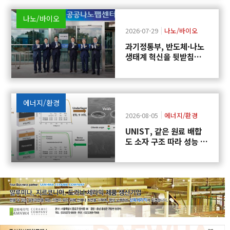
나노/바이오
2026-07-29
나노/바이오
과기정통부, 반도체·나노
생태계 혁신을 뒷받침하
는 「공공나노팹센터」
출범
에너지/환경
2026-08-05
에너지/환경
UNIST, 같은 원료 배합
도 소자 구조 따라 성능 달
라지는 원인 규명