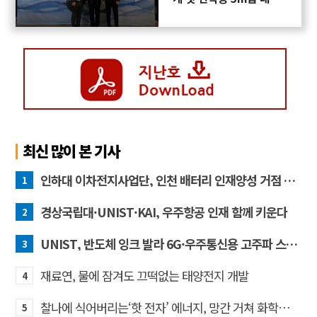
프로펠러 3D프린팅 도전
최신 많이 본 기사
인하대 이차전지사업단, 인천 배터리 인재양성 거점 역할 강화
1
경상국립대·UNIST·KAI, 우주항공 인재 함께 키운다
2
UNIST, 반도체 잉크 발라 6G·우주통신용 고주파 스위치 만든다
3
재료연, 물에 잠겨도 끄떡없는 태양전지 개발
4
찰나에 식어버리는‘핫 전자’ 에너지, 망간 거쳐 화학반응에 쓴다
5