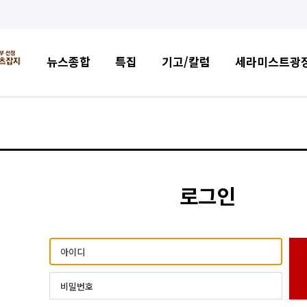
뉴스종합
특집
기고/칼럼
세라미스트광
로그인