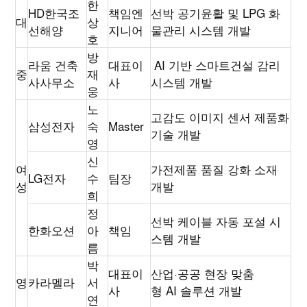
한
HD
한국조
책임엔
선박 공기윤활 및
LPG
화
대
상
선해양
지니어
물관리 시스템 개발
호
방
라움 건축
대표이
AI
기반 스마트건설 감리
중
재
사사무소
사
시스템 개발
웅
노
고감도 이미지 센서 제품화
삼성전자
숙
Master
기술 개발
영
신
여
가전제품 품질 강화 소재
LG
전자
수
팀장
성
개발
희
정
선박 케이블 자동 포설 시
한화오션
아
책임
스템 개발
름
박
대표이
산업
·
공공 현장 맞춤
영
카라멜라
서
사
형
AI
솔루션 개발
연