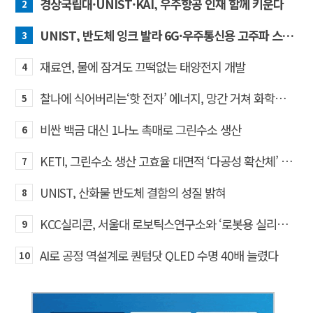
경상국립대·UNIST·KAI, 우주항공 인재 함께 키운다
2
UNIST, 반도체 잉크 발라 6G·우주통신용 고주파 스위치 만든다
3
재료연, 물에 잠겨도 끄떡없는 태양전지 개발
4
찰나에 식어버리는‘핫 전자’ 에너지, 망간 거쳐 화학반응에 쓴다
5
비싼 백금 대신 1나노 촉매로 그린수소 생산
6
KETI, 그린수소 생산 고효율 대면적 ‘다공성 확산체’ 개발
7
UNIST, 산화물 반도체 결함의 성질 밝혀
8
KCC실리콘, 서울대 로보틱스연구소와 ‘로봇용 실리콘 소재’ 기술교류
9
AI로 공정 역설계로 퀀텀닷 QLED 수명 40배 늘렸다
10