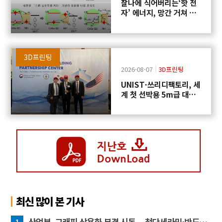
찰나에 식어버리는‘핫 전
자’ 에너지, 망간 거쳐 화
학반응에 쓴다
3D프린팅
2026-08-07
3D프린팅
UNIST·쓰리디팩토리, 세
계 첫 선박용 5m급 대형
프로펠러 3D프린팅 도전
최신 많이 본 기사
산업부, 그래핀 상용화 본격 시동... 첨단세라믹·반도체 방열소재 시장 확대 기대
1