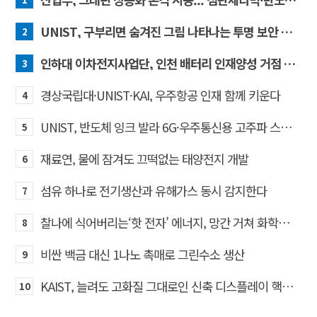
UNIST, 구부리면 숨겨진 그림 나타나는 투명 보안 필름 개발
2
인하대 이차전지사업단, 인천 배터리 인재양성 거점 역할 강화
3
경상국립대·UNIST·KAI, 우주항공 인재 함께 키운다
4
UNIST, 반도체 잉크 발라 6G·우주통신용 고주파 스위치 만든다
5
재료연, 물에 잠겨도 끄떡없는 태양전지 개발
6
섬유 하나로 전기생산과 유해가스 동시 감지한다
7
찰나에 식어버리는‘핫 전자’ 에너지, 망간 거쳐 화학반응에 쓴다
8
비싼 백금 대신 1나노 촉매로 그린수소 생산
9
KAIST, 늘려도 고화질 그대로인 신축 디스플레이 핵심기술 개발​
10