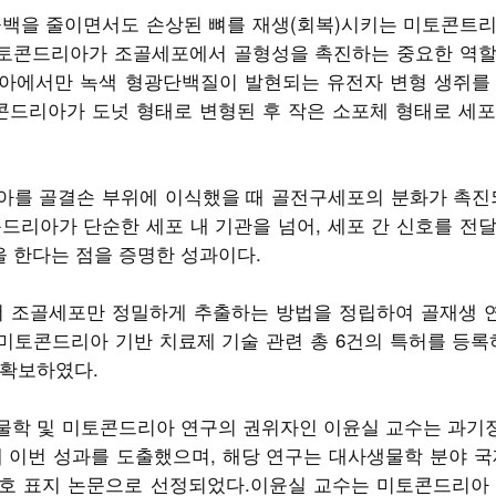
공백을 줄이면서도 손상된 뼈를 재생(회복)시키는 미토콘트리
 미토콘드리아가 조골세포에서 골형성을 촉진하는 중요한 역할
아에서만 녹색 형광단백질이 발현되는 유전자 변형 생쥐를 
콘드리아가 도넛 형태로 변형된 후 작은 소포체 형태로 세
아를 골결손 부위에 이식했을 때 골전구세포의 분화가 촉진되
드리아가 단순한 세포 내 기관을 넘어, 세포 간 신호를 전
을 한다는 점을 증명한 성과이다.
서 조골세포만 정밀하게 추출하는 방법을 정립하여 골재생 
미토콘드리아 기반 치료제 기술 관련 총 6건의 특허를 등록하
 확보하였다.
물학 및 미토콘드리아 연구의 권위자인 이윤실 교수는 과기
 이번 성과를 도출했으며, 해당 연구는 대사생물학 분야 국
023년 2월호 표지 논문으로 선정되었다.이윤실 교수는 미토콘드리