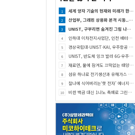
세계 양자 기술의 현재와 미래가 한자리에...「퀀텀 코리아 2026」 개최
1
산업부, 그래핀 상용화 본격 시동... 첨단세라믹·반도체 방열소재 시장 확대 기대
2
UNIST, 구부리면 숨겨진 그림 나타나는 투명 보안 필름 개발
3
인하대 이차전지사업단, 인천 배터리 인재양성 거점 역할 강화
4
경상국립대·UNIST·KAI, 우주항공 인재 함께 키운다
5
UNIST, 반도체 잉크 발라 6G·우주통신용 고주파 스위치 만든다
6
재료연, 물에 잠겨도 끄떡없는 태양전지 개발
7
섬유 하나로 전기생산과 유해가스 동시 감지한다
8
찰나에 식어버리는‘핫 전자’ 에너지, 망간 거쳐 화학반응에 쓴다
9
비싼 백금 대신 1나노 촉매로 그린수소 생산
10