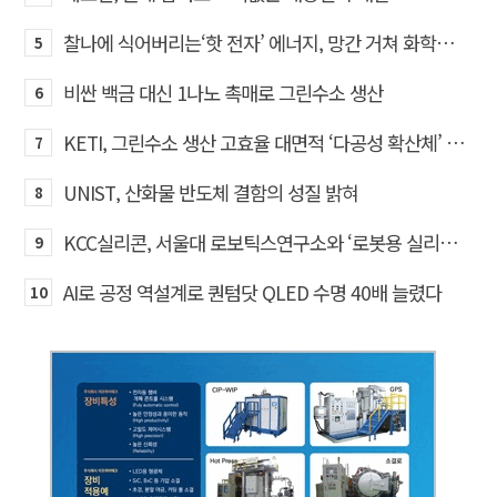
찰나에 식어버리는‘핫 전자’ 에너지, 망간 거쳐 화학반응에 쓴다
5
비싼 백금 대신 1나노 촉매로 그린수소 생산
6
KETI, 그린수소 생산 고효율 대면적 ‘다공성 확산체’ 개발
7
UNIST, 산화물 반도체 결함의 성질 밝혀
8
KCC실리콘, 서울대 로보틱스연구소와 ‘로봇용 실리콘 소재’ 기술교류
9
AI로 공정 역설계로 퀀텀닷 QLED 수명 40배 늘렸다
10