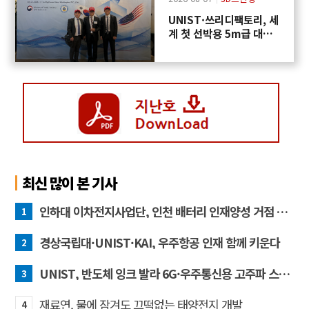
UNIST·쓰리디팩토리, 세
계 첫 선박용 5m급 대형
프로펠러 3D프린팅 도전
최신 많이 본 기사
인하대 이차전지사업단, 인천 배터리 인재양성 거점 역할 강화
1
경상국립대·UNIST·KAI, 우주항공 인재 함께 키운다
2
UNIST, 반도체 잉크 발라 6G·우주통신용 고주파 스위치 만든다
3
재료연, 물에 잠겨도 끄떡없는 태양전지 개발
4