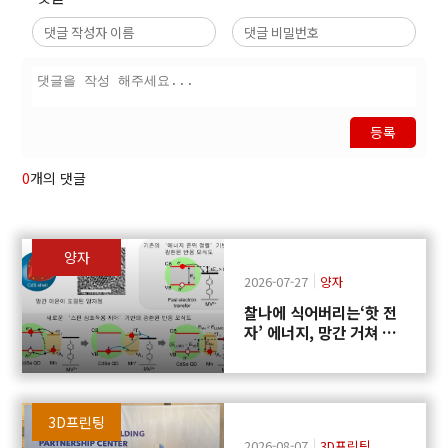
등록
0
개의 댓글
양자
2026-07-27
양자
찰나에 식어버리는‘핫 전
자’ 에너지, 망간 거쳐 화
학반응에 쓴다
3D프린팅
2026-08-07
3D프린팅