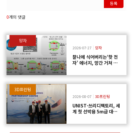
등록
0
개의 댓글
양자
2026-07-27
양자
찰나에 식어버리는‘핫 전
자’ 에너지, 망간 거쳐 화
학반응에 쓴다
3D프린팅
2026-08-07
3D프린팅
UNIST·쓰리디팩토리, 세
계 첫 선박용 5m급 대형
프로펠러 3D프린팅 도전