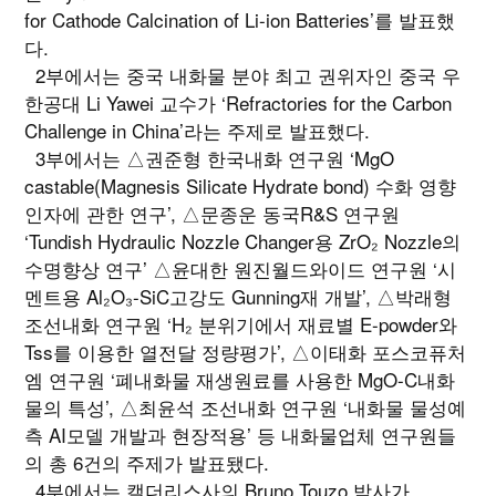
for Cathode Calcination of Li-ion Batteries’를 발표했
다.
2부에서는 중국 내화물 분야 최고 권위자인 중국 우
한공대 Li Yawei 교수가 ‘Refractories for the Carbon
Challenge in China’라는 주제로 발표했다.
3부에서는 △권준형 한국내화 연구원 ‘MgO
castable(Magnesis Silicate Hydrate bond) 수화 영향
인자에 관한 연구’, △문종운 동국R&S 연구원
‘Tundish Hydraulic Nozzle Changer용 ZrO₂ Nozzle의
수명향상 연구’ △윤대한 원진월드와이드 연구원 ‘시
멘트용 Al₂O₃-SiC고강도 Gunning재 개발’, △박래형
조선내화 연구원 ‘H₂ 분위기에서 재료별 E-powder와
Tss를 이용한 열전달 정량평가’, △이태화 포스코퓨처
엠 연구원 ‘폐내화물 재생원료를 사용한 MgO-C내화
물의 특성’, △최윤석 조선내화 연구원 ‘내화물 물성예
측 AI모델 개발과 현장적용’ 등 내화물업체 연구원들
의 총 6건의 주제가 발표됐다.
4부에서는 캘더리스사의 Bruno Touzo 박사가