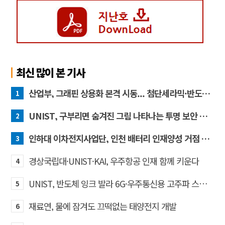
최신 많이 본 기사
산업부, 그래핀 상용화 본격 시동... 첨단세라믹·반도체 방열소재 시장 확대 기대
1
UNIST, 구부리면 숨겨진 그림 나타나는 투명 보안 필름 개발
2
인하대 이차전지사업단, 인천 배터리 인재양성 거점 역할 강화
3
경상국립대·UNIST·KAI, 우주항공 인재 함께 키운다
4
UNIST, 반도체 잉크 발라 6G·우주통신용 고주파 스위치 만든다
5
재료연, 물에 잠겨도 끄떡없는 태양전지 개발
6