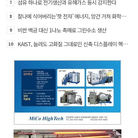
섬유 하나로 전기생산과 유해가스 동시 감지한다
7
찰나에 식어버리는‘핫 전자’ 에너지, 망간 거쳐 화학반응에 쓴다
8
비싼 백금 대신 1나노 촉매로 그린수소 생산
9
KAIST, 늘려도 고화질 그대로인 신축 디스플레이 핵심기술 개발​
10