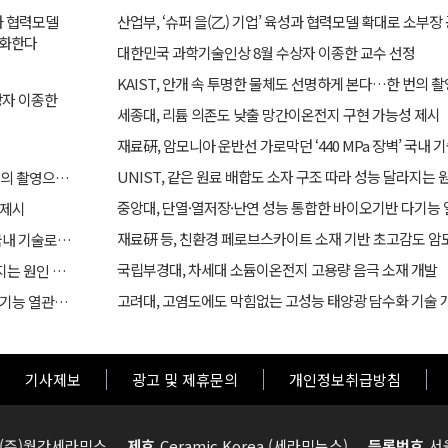
성과 협력모델
강화한다
대한민국 과학기술인상 8월 수상자 이종한 교수 선정
KAIST, 안개 속 투명한 물체도 선명하게 본다…한 번의 촬
상자 이종한
세종대, 리튬 의존도 낮출 망간이온전지 구현 가능성 제시
재료硏, 암모니아 운반선 가로막던 ‘440 MPa 장벽’ 국내
UNIST, 같은 원료 배합도 소자 구조 따라 성능 달라지는 
KAIST, 안개 속 투명한 물체도 선명하게 본다…한 번의 촬영으로 복원​
 제시
재료硏, 암모니아 운반선 가로막던 ‘440 MPa 장벽’ 국내 기술로 검증 나선다
국립부경대, 차세대 소듐이온전지 고용량 음극 소재 개발
UNIST, 같은 원료 배합도 소자 구조 따라 성능 달라지는 원인 규명
고려대, 고염도에도 막힘없는 고성능 태양광 담수화 기술 
중앙대, 단열·열저장·난연 성능 통합한 바이오기반 다기능 열관리 복합소재 개발
기사제보
광고 및 제휴문의
개인정보취급방침
(주)월간세라믹스
제호
Ceramic Korea (세라믹뉴스)
등록번호
서