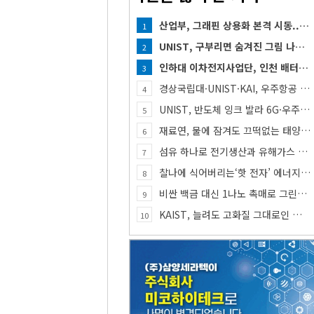
산업부, 그래핀 상용화 본격 시동... 첨단세라믹·반도체 방열소재 시장 확대 기대
1
UNIST, 구부리면 숨겨진 그림 나타나는 투명 보안 필름 개발
2
인하대 이차전지사업단, 인천 배터리 인재양성 거점 역할 강화
3
경상국립대·UNIST·KAI, 우주항공 인재 함께 키운다
4
UNIST, 반도체 잉크 발라 6G·우주통신용 고주파 스위치 만든다
5
재료연, 물에 잠겨도 끄떡없는 태양전지 개발
6
섬유 하나로 전기생산과 유해가스 동시 감지한다
7
찰나에 식어버리는‘핫 전자’ 에너지, 망간 거쳐 화학반응에 쓴다
8
비싼 백금 대신 1나노 촉매로 그린수소 생산
9
KAIST, 늘려도 고화질 그대로인 신축 디스플레이 핵심기술 개발​
10