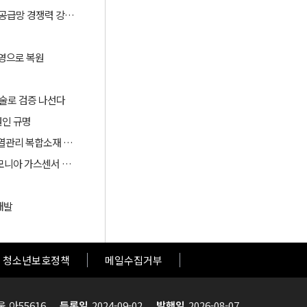
산업부, ‘슈퍼 을(乙) 기업’ 육성과 협력모델 확대로 소부장 공급망 경쟁력 강화한다
영으로 복원​
 기술로 검증 나선다
원인 규명
중앙대, 단열·열저장·난연 성능 통합한 바이오기반 다기능 열관리 복합소재 개발
재료硏 등, 친환경 페로브스카이트 소재 기반 초고감도 암모니아 가스센서 개발
개발
청소년보호정책
메일수집거부
울,아55616
등록일
2024-09-02
발행일
2026-08-07