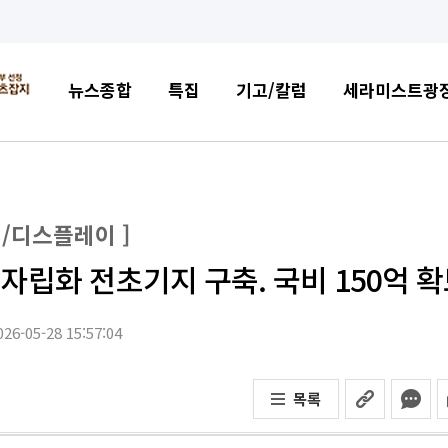
뉴스종합
특집
기고/칼럼
세라미스트광
도체/디스플레이 ]
자립화 전초기지 구축. 국비 150억 
26-05-28 15:57:04
목록