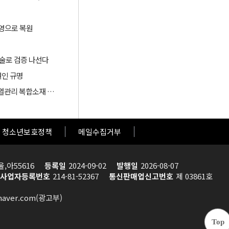
영으로 복원​
 기술로 검증 나선다
원인 규명
중앙대, 단열·열저장·난연 성능 통합한 바이오기반 다기능 열관리 복합소재 개발
청소년보호정책
메일수집거부
울,아55616
등록일
2024-09-02
발행일
2026-08-07
사업자등록번호
214-81-52367
통신판매업신고번호
제 03861호
@naver.com(광고부)
Top