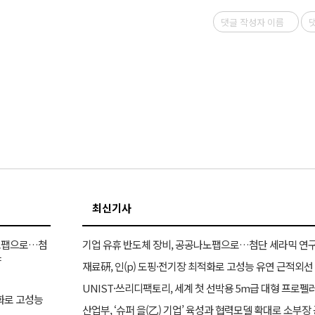
최신기사
나노팹으로…첨
기업 유휴 반도체 장비, 공공나노팹으로…첨단 세라믹 연구
야
재료硏, 인(p) 도핑·전기장 최적화로 고성능 유연 근적외선
UNIST·쓰리디팩토리, 세계 첫 선박용 5m급 대형 프로펠
적화로 고성능