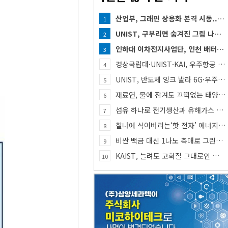
산업부, 그래핀 상용화 본격 시동... 첨단세라믹·반도체 방열소재 시장 확대 기대
1
UNIST, 구부리면 숨겨진 그림 나타나는 투명 보안 필름 개발
2
인하대 이차전지사업단, 인천 배터리 인재양성 거점 역할 강화
3
경상국립대·UNIST·KAI, 우주항공 인재 함께 키운다
4
UNIST, 반도체 잉크 발라 6G·우주통신용 고주파 스위치 만든다
5
재료연, 물에 잠겨도 끄떡없는 태양전지 개발
6
섬유 하나로 전기생산과 유해가스 동시 감지한다
7
찰나에 식어버리는‘핫 전자’ 에너지, 망간 거쳐 화학반응에 쓴다
8
비싼 백금 대신 1나노 촉매로 그린수소 생산
9
KAIST, 늘려도 고화질 그대로인 신축 디스플레이 핵심기술 개발​
10