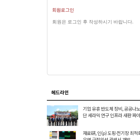
회원로그인
헤드라인
기업 유휴 반도체 장비, 공공
단 세라믹 연구 인프라 새판 짜
재료硏, 인(p) 도핑·전기장 최
유연 근적외선 광센서 개발