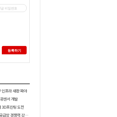
 인프라 새판 짜야
 광센서 개발
러 3D프린팅 도전
산업부, ‘슈퍼 을(乙) 기업’ 육성과 협력모델 확대로 소부장 공급망 경쟁력 강화한다