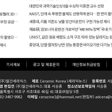
대한민국 과학기술인상 8월 수상자 이종한 교수 선정
KAIST, 안개 속 투명한 물체도 선명하게 본다…한 번의 촬
UNIST·쓰리디팩토리, 세계 첫 선박용 5m급 대형 프로펠러 3D프린팅 도전
세종대, 리튬 의존도 낮출 망간이온전지 구현 가능성 제시
산업부, ‘슈퍼 을(乙) 기업’ 육성과 협력모델 확대로 소부장 공급망 경쟁력 강화한다
재료硏, 암모니아 운반선 가로막던 ‘440 MPa 장벽’ 국내
UNIST, 같은 원료 배합도 소자 구조 따라 성능 달라지는 
KAIST, 안개 속 투명한 물체도 선명하게 본다…한 번의 촬영으로 복원​
 제시
기사제보
광고 및 제휴문의
개인정보취급방침
(주)월간세라믹스
제호
Ceramic Korea (세라믹뉴스)
등록번호
서
겸 편집인
(주)월간세라믹스 대표 서승종
청소년보호책임자
서승종
울특별시 서초구 서초대로 40길 41 대호IR빌딩 5층
02-3487-9982
이메일
cerazine1@hanmail.net(편집부) adcera