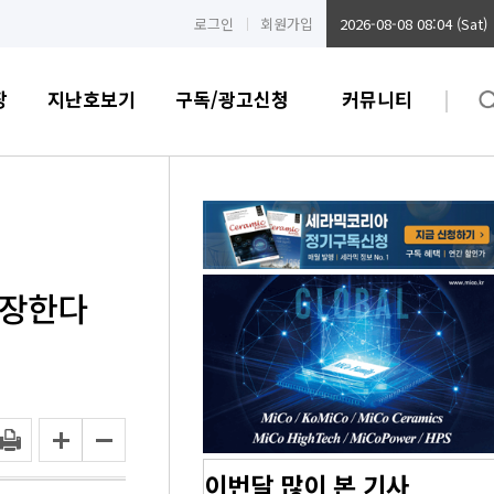
로그인
회원가입
2026-08-08 08:04 (Sat)
장
지난호보기
구독/광고신청
커뮤니티
확장한다
이번달 많이 본 기사