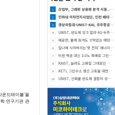
산업부, 그래핀 상용화 본격 시동... 첨단세라믹·반도체 방열소재 시장 확대 기대
1
인하대 이차전지사업단, 인천 배터리 인재양성 거점 역할 강화
2
경상국립대·UNIST·KAI, 우주항공 인재 함께 키운다
3
UNIST, 반도체 잉크 발라 6G·우주통신용 고주파 스위치 만든다
4
재료연, 물에 잠겨도 끄떡없는 태양전지 개발
5
찰나에 식어버리는‘핫 전자’ 에너지, 망간 거쳐 화학반응에 쓴다
6
비싼 백금 대신 1나노 촉매로 그린수소 생산
7
KAIST, 늘려도 고화질 그대로인 신축 디스플레이 핵심기술 개발​
8
KETI, 그린수소 생산 고효율 대면적 ‘다공성 확산체’ 개발
9
UNIST, 산화물 반도체 결함의 성질 밝혀
10
 라운드테이블’을
대학·연구기관 관