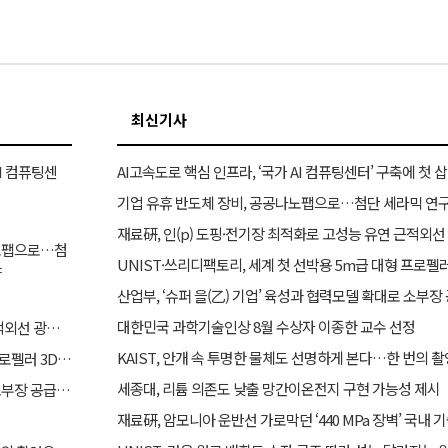
최신기사
AI 컴퓨팅센
AI고속도로 핵심 인프라, ‘국가 AI 컴퓨팅센터’ 구축에 첫 삽
기업 유휴 반도체 장비, 공공나노팹으로…첨단 세라믹 연구
재료硏, 인(p) 도핑·전기장 최적화로 고성능 유연 근적외선
나노팹으로…첨
UNIST·쓰리디팩토리, 세계 첫 선박용 5m급 대형 프로펠
야
대한민국 과학기술인상 8월 수상자 이종한 교수 선정
재료硏, 인(p) 도핑·전기장 최적화로 고성능 유연 근적외선 광센서 개발
KAIST, 안개 속 투명한 물체도 선명하게 본다…한 번의 촬
UNIST·쓰리디팩토리, 세계 첫 선박용 5m급 대형 프로펠러 3D프린팅 도전
세종대, 리튬 의존도 낮출 망간이온전지 구현 가능성 제시
산업부, ‘슈퍼 을(乙) 기업’ 육성과 협력모델 확대로 소부장 공급망 경쟁력 강화한다
재료硏, 암모니아 운반선 가로막던 ‘440 MPa 장벽’ 국내