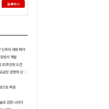
 인프라 새판 짜야
 광센서 개발
러 3D프린팅 도전
산업부, ‘슈퍼 을(乙) 기업’ 육성과 협력모델 확대로 소부장 공급망 경쟁력 강화한다
영으로 복원​
 기술로 검증 나선다