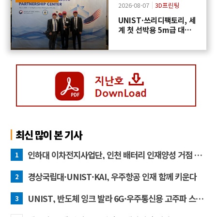
2026-08-07
3D프린팅
UNIST·쓰리디팩토리, 세
계 첫 선박용 5m급 대형
프로펠러 3D프린팅 도전
최신 많이 본 기사
인하대 이차전지사업단, 인천 배터리 인재양성 거점 역할 강화
1
경상국립대·UNIST·KAI, 우주항공 인재 함께 키운다
2
UNIST, 반도체 잉크 발라 6G·우주통신용 고주파 스위치 만든다
3