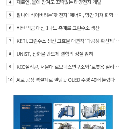
재료연, 물에 잠겨도 끄떡없는 태양전지 개발
4
찰나에 식어버리는‘핫 전자’ 에너지, 망간 거쳐 화학반응에 쓴다
5
비싼 백금 대신 1나노 촉매로 그린수소 생산
6
KETI, 그린수소 생산 고효율 대면적 ‘다공성 확산체’ 개발
7
UNIST, 산화물 반도체 결함의 성질 밝혀
8
KCC실리콘, 서울대 로보틱스연구소와 ‘로봇용 실리콘 소재’ 기술교류
9
AI로 공정 역설계로 퀀텀닷 QLED 수명 40배 늘렸다
10