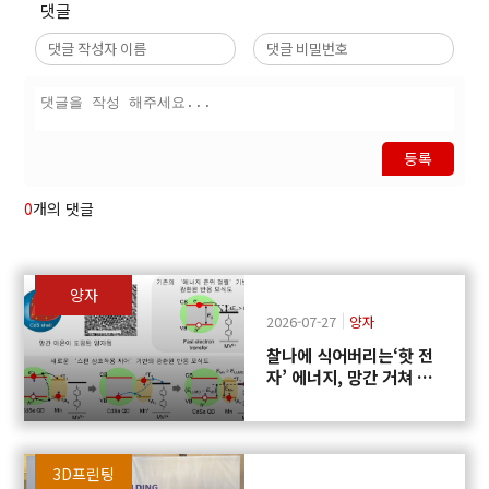
댓글
등록
0
개의 댓글
양자
2026-07-27
양자
찰나에 식어버리는‘핫 전
자’ 에너지, 망간 거쳐 화
학반응에 쓴다
3D프린팅