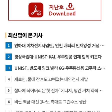
최신 많이 본 기사
인하대 이차전지사업단, 인천 배터리 인재양성 거점 역할 강화
1
경상국립대·UNIST·KAI, 우주항공 인재 함께 키운다
2
UNIST, 반도체 잉크 발라 6G·우주통신용 고주파 스위치 만든다
3
재료연, 물에 잠겨도 끄떡없는 태양전지 개발
4
찰나에 식어버리는‘핫 전자’ 에너지, 망간 거쳐 화학반응에 쓴다
5
비싼 백금 대신 1나노 촉매로 그린수소 생산
6