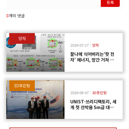
등록
0
개의 댓글
양자
2026-07-27
양자
찰나에 식어버리는‘핫 전
자’ 에너지, 망간 거쳐 화
학반응에 쓴다
3D프린팅
2026-08-07
3D프린팅
UNIST·쓰리디팩토리, 세
계 첫 선박용 5m급 대형
프로펠러 3D프린팅 도전