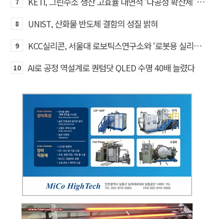
KETI, 그린수소 생산 고효율 대면적 ‘다공성 확산체’ 개발
7
UNIST, 산화물 반도체 결함의 성질 밝혀
8
KCC실리콘, 서울대 로보틱스연구소와 ‘로봇용 실리콘 소재’ 기술교류
9
AI로 공정 역설계로 퀀텀닷 QLED 수명 40배 늘렸다
10