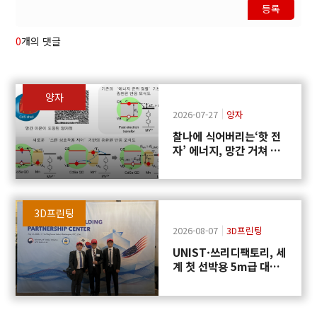
등록
0
개의 댓글
양자
2026-07-27
양자
찰나에 식어버리는‘핫 전
자’ 에너지, 망간 거쳐 화
학반응에 쓴다
3D프린팅
2026-08-07
3D프린팅
UNIST·쓰리디팩토리, 세
계 첫 선박용 5m급 대형
프로펠러 3D프린팅 도전