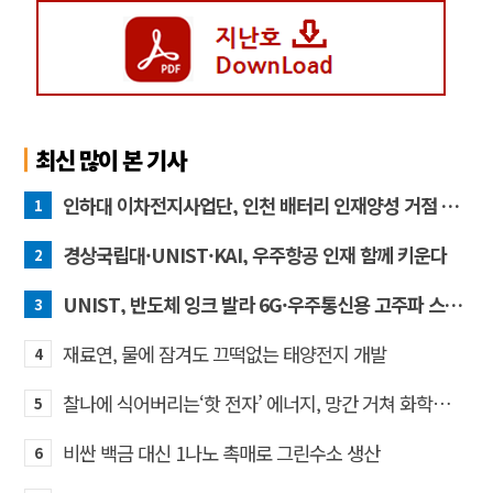
최신 많이 본 기사
인하대 이차전지사업단, 인천 배터리 인재양성 거점 역할 강화
1
경상국립대·UNIST·KAI, 우주항공 인재 함께 키운다
2
UNIST, 반도체 잉크 발라 6G·우주통신용 고주파 스위치 만든다
3
재료연, 물에 잠겨도 끄떡없는 태양전지 개발
4
찰나에 식어버리는‘핫 전자’ 에너지, 망간 거쳐 화학반응에 쓴다
5
비싼 백금 대신 1나노 촉매로 그린수소 생산
6