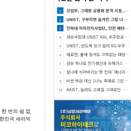
산업부, 그래핀 상용화 본격 시동... 첨단세라믹·반도체 방열소재 시장 확대 기대
1
UNIST, 구부리면 숨겨진 그림 나타나는 투명 보안 필름 개발
2
인하대 이차전지사업단, 인천 배터리 인재양성 거점 역할 강화
3
경상국립대·UNIST·KAI, 우주항공 인재 함께 키운다
4
UNIST, 반도체 잉크 발라 6G·우주통신용 고주파 스위치 만든다
5
재료연, 물에 잠겨도 끄떡없는 태양전지 개발
6
섬유 하나로 전기생산과 유해가스 동시 감지한다
7
찰나에 식어버리는‘핫 전자’ 에너지, 망간 거쳐 화학반응에 쓴다
8
비싼 백금 대신 1나노 촉매로 그린수소 생산
9
KAIST, 늘려도 고화질 그대로인 신축 디스플레이 핵심기술 개발​
10
 한 번의 쉼 없
대한민국 세라믹