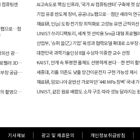
AI 컴퓨팅센
AI고속도로 핵심 인프라, ‘국가 AI 컴퓨팅센터’ 구축에 첫 삽
기업 유휴 반도체 장비, 공공나노팹으로…첨단 세라믹 연구
재료硏, 인(p) 도핑·전기장 최적화로 고성능 유연 근적외선
나노팹으로…첨
UNIST·쓰리디팩토리, 세계 첫 선박용 5m급 대형 프로펠
야
대한민국 과학기술인상 8월 수상자 이종한 교수 선정
재료硏, 인(p) 도핑·전기장 최적화로 고성능 유연 근적외선 광센서 개발
KAIST, 안개 속 투명한 물체도 선명하게 본다…한 번의 촬
UNIST·쓰리디팩토리, 세계 첫 선박용 5m급 대형 프로펠러 3D프린팅 도전
세종대, 리튬 의존도 낮출 망간이온전지 구현 가능성 제시
산업부, ‘슈퍼 을(乙) 기업’ 육성과 협력모델 확대로 소부장 공급망 경쟁력 강화한다
재료硏, 암모니아 운반선 가로막던 ‘440 MPa 장벽’ 국내
UNIST, 같은 원료 배합도 소자 구조 따라 성능 달라지는 
KAIST, 안개 속 투명한 물체도 선명하게 본다…한 번의 촬영으로 복원​
기사제보
광고 및 제휴문의
개인정보취급방침