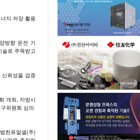
에너지 저장·활용
양방향 운전 기
 기술로 주목받고
 신뢰성을 검증
회 개최, 지방시
특구위원회 심의·
, 범한퓨얼셀(주)
증사업을 추진하