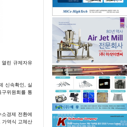
지 열린 규제자유
 신속확인, 실
특구위원회를 통
수소경제 전환에
ll, 가역식 고체산