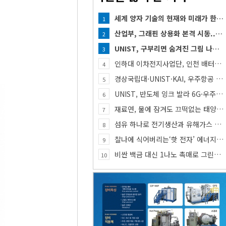
세계 양자 기술의 현재와 미래가 한자리에...「퀀텀 코리아 2026」 개최
1
산업부, 그래핀 상용화 본격 시동... 첨단세라믹·반도체 방열소재 시장 확대 기대
2
UNIST, 구부리면 숨겨진 그림 나타나는 투명 보안 필름 개발
3
인하대 이차전지사업단, 인천 배터리 인재양성 거점 역할 강화
4
경상국립대·UNIST·KAI, 우주항공 인재 함께 키운다
5
UNIST, 반도체 잉크 발라 6G·우주통신용 고주파 스위치 만든다
6
재료연, 물에 잠겨도 끄떡없는 태양전지 개발
7
섬유 하나로 전기생산과 유해가스 동시 감지한다
8
찰나에 식어버리는‘핫 전자’ 에너지, 망간 거쳐 화학반응에 쓴다
9
비싼 백금 대신 1나노 촉매로 그린수소 생산
10