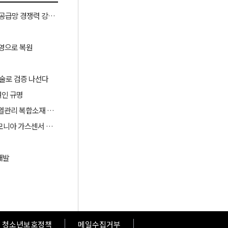
산업부, ‘슈퍼 을(乙) 기업’ 육성과 협력모델 확대로 소부장 공급망 경쟁력 강화한다
영으로 복원​
 기술로 검증 나선다
원인 규명
중앙대, 단열·열저장·난연 성능 통합한 바이오기반 다기능 열관리 복합소재 개발
재료硏 등, 친환경 페로브스카이트 소재 기반 초고감도 암모니아 가스센서 개발
개발
청소년보호정책
메일수집거부