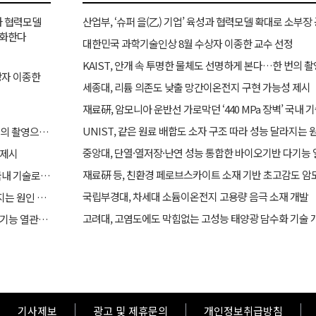
성과 협력모델
강화한다
대한민국 과학기술인상 8월 수상자 이종한 교수 선정
KAIST, 안개 속 투명한 물체도 선명하게 본다…한 번의 촬
상자 이종한
세종대, 리튬 의존도 낮출 망간이온전지 구현 가능성 제시
재료硏, 암모니아 운반선 가로막던 ‘440 MPa 장벽’ 국내
UNIST, 같은 원료 배합도 소자 구조 따라 성능 달라지는 
KAIST, 안개 속 투명한 물체도 선명하게 본다…한 번의 촬영으로 복원​
 제시
재료硏, 암모니아 운반선 가로막던 ‘440 MPa 장벽’ 국내 기술로 검증 나선다
국립부경대, 차세대 소듐이온전지 고용량 음극 소재 개발
UNIST, 같은 원료 배합도 소자 구조 따라 성능 달라지는 원인 규명
고려대, 고염도에도 막힘없는 고성능 태양광 담수화 기술 
중앙대, 단열·열저장·난연 성능 통합한 바이오기반 다기능 열관리 복합소재 개발
기사제보
광고 및 제휴문의
개인정보취급방침