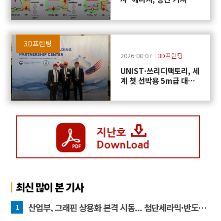
학반응에 쓴다
3D프린팅
2026-08-07
3D프린팅
UNIST·쓰리디팩토리, 세
계 첫 선박용 5m급 대형
프로펠러 3D프린팅 도전
최신 많이 본 기사
산업부, 그래핀 상용화 본격 시동... 첨단세라믹·반도체 방열소재 시장 확대 기대
1