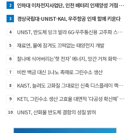
인하대 이차전지사업단, 인천 배터리 인재양성 거점 역할 강화
2
경상국립대·UNIST·KAI, 우주항공 인재 함께 키운다
3
UNIST, 반도체 잉크 발라 6G·우주통신용 고주파 스위치 만든다
4
재료연, 물에 잠겨도 끄떡없는 태양전지 개발
5
찰나에 식어버리는‘핫 전자’ 에너지, 망간 거쳐 화학반응에 쓴다
6
비싼 백금 대신 1나노 촉매로 그린수소 생산
7
KAIST, 늘려도 고화질 그대로인 신축 디스플레이 핵심기술 개발​
8
KETI, 그린수소 생산 고효율 대면적 ‘다공성 확산체’ 개발
9
UNIST, 산화물 반도체 결함의 성질 밝혀
10