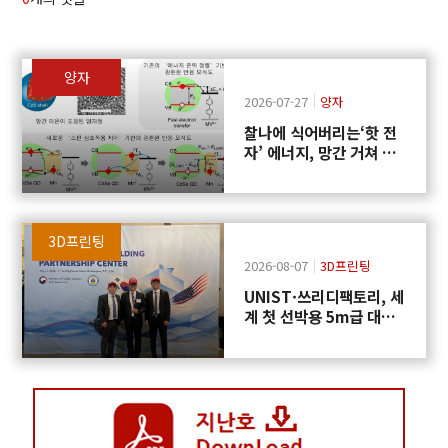
양자
2026-07-27
양자
찰나에 식어버리는‘핫 전
자’ 에너지, 망간 거쳐 화
학반응에 쓴다
3D프린팅
2026-08-07
3D프린팅
UNIST·쓰리디팩토리, 세
계 첫 선박용 5m급 대형
프로펠러 3D프린팅 도전