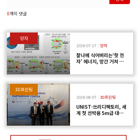
0
개의 댓글
양자
2026-07-27
양자
찰나에 식어버리는‘핫 전
자’ 에너지, 망간 거쳐 화
학반응에 쓴다
3D프린팅
2026-08-07
3D프린팅
UNIST·쓰리디팩토리, 세
계 첫 선박용 5m급 대형
프로펠러 3D프린팅 도전