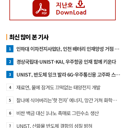
최신 많이 본 기사
인하대 이차전지사업단, 인천 배터리 인재양성 거점 역할 강화
1
경상국립대·UNIST·KAI, 우주항공 인재 함께 키운다
2
UNIST, 반도체 잉크 발라 6G·우주통신용 고주파 스위치 만든다
3
재료연, 물에 잠겨도 끄떡없는 태양전지 개발
4
찰나에 식어버리는‘핫 전자’ 에너지, 망간 거쳐 화학반응에 쓴다
5
비싼 백금 대신 1나노 촉매로 그린수소 생산
6
UNIST, 산화물 반도체 결함의 성질 밝혀
7