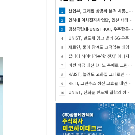
산업부, 그래핀 상용화 본격 시동... 첨단세라믹·반도체 방열소재 시장 확대 기대
1
인하대 이차전지사업단, 인천 배터리 인재양성 거점 역할 강화
2
경상국립대·UNIST·KAI, 우주항공 인재 함께 키운다
3
UNIST, 반도체 잉크 발라 6G·우주통신용 고주파 스위치 만든다
4
재료연, 물에 잠겨도 끄떡없는 태양전지 개발
5
찰나에 식어버리는‘핫 전자’ 에너지, 망간 거쳐 화학반응에 쓴다
6
비싼 백금 대신 1나노 촉매로 그린수소 생산
7
KAIST, 늘려도 고화질 그대로인 신축 디스플레이 핵심기술 개발​
8
KETI, 그린수소 생산 고효율 대면적 ‘다공성 확산체’ 개발
9
UNIST, 산화물 반도체 결함의 성질 밝혀
10