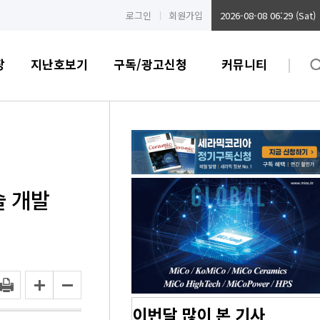
로그인
회원가입
2026-08-08 06:29 (Sat)
장
지난호보기
구독/광고신청
커뮤니티
술 개발
이번달 많이 본 기사