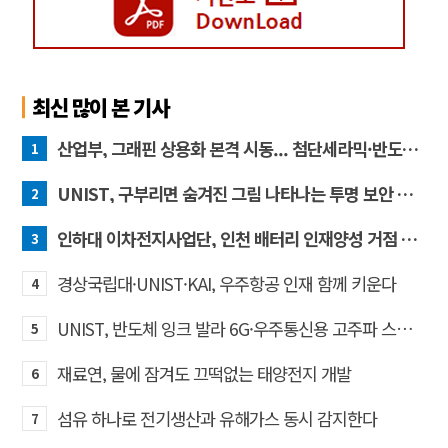
최신 많이 본 기사
산업부, 그래핀 상용화 본격 시동... 첨단세라믹·반도체 방열소재 시장 확대 기대
1
UNIST, 구부리면 숨겨진 그림 나타나는 투명 보안 필름 개발
2
인하대 이차전지사업단, 인천 배터리 인재양성 거점 역할 강화
3
경상국립대·UNIST·KAI, 우주항공 인재 함께 키운다
4
UNIST, 반도체 잉크 발라 6G·우주통신용 고주파 스위치 만든다
5
재료연, 물에 잠겨도 끄떡없는 태양전지 개발
6
섬유 하나로 전기생산과 유해가스 동시 감지한다
7