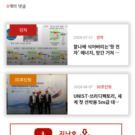
0
개의 댓글
양자
2026-07-27
양자
찰나에 식어버리는‘핫 전
자’ 에너지, 망간 거쳐 화
학반응에 쓴다
3D프린팅
2026-08-07
3D프린팅
UNIST·쓰리디팩토리, 세
계 첫 선박용 5m급 대형
프로펠러 3D프린팅 도전