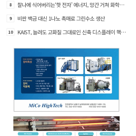
찰나에 식어버리는‘핫 전자’ 에너지, 망간 거쳐 화학반응에 쓴다
8
비싼 백금 대신 1나노 촉매로 그린수소 생산
9
KAIST, 늘려도 고화질 그대로인 신축 디스플레이 핵심기술 개발​
10